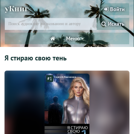
уКниг
Войти
Искать
Меню
Я стираю свою тень
#1