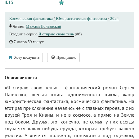
4.15
Космическая фантастика
/
Юмористическая фантастика
·
2024
Читает
Максим Полтавский
Входит в серию
Я стираю свою тень
(#6)
7 часов 59 минут
Хочу послушать
Прослушано
Описание книги
«Я стираю свою тень» – фантастический роман Сергея
Панченко, шестая книга одноименного цикла, жанр
юмористическая фантастика, космическая фантастика. На
этот раз приключения начались не с главных героев, а с их
друзей Троя и Кианы, и не в космосе, а прямо на Земле
под боком. Друзья, это, конечно, не семья, у них всегда
случается какая-нибудь ерунда, которая требует вашего
участия. А хочется полежать, понежиться под одеялом,