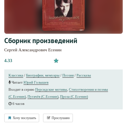
Сборник произведений
Сергей Александрович Есенин
4.33
Классика
/
Биографии, мемуары
/
Поэзия
/
Рассказы
Читает
Юрий Голышев
Входит в серию
Персидские мотивы
,
Стихотворения и поэмы
(С.Есенин)
,
Пугачёв (С.Есенин)
,
Проза (С.Есенин)
6 часов
Хочу послушать
Прослушано