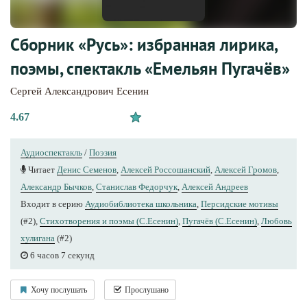
Сборник «Русь»: избранная лирика,
поэмы, спектакль «Емельян Пугачёв»
Сергей Александрович Есенин
4.67
Аудиоспектакль
/
Поэзия
Читает
Денис Семенов
,
Алексей Россошанский
,
Алексей Громов
,
Александр Бычков
,
Станислав Федорчук
,
Алексей Андреев
Входит в серию
Аудиобиблиотека школьника
,
Персидские мотивы
(#2),
Стихотворения и поэмы (С.Есенин)
,
Пугачёв (С.Есенин)
,
Любовь
хулигана
(#2)
6 часов 7 секунд
Хочу послушать
Прослушано