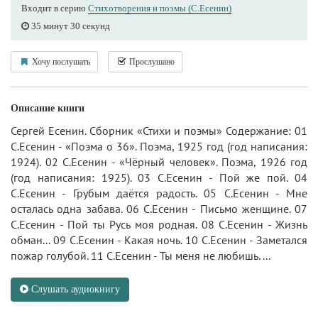
Входит в серию
Стихотворения и поэмы (С.Есенин)
35 минут 30 секунд
Хочу послушать
Прослушано
Описание книги
Сергей Есенин. Сборник «Стихи и поэмы» Содержание: 01
С.Есенин - «Поэма о 36». Поэма, 1925 год (год написания:
1924). 02 С.Есенин - «Чёрный человек». Поэма, 1926 год
(год написания: 1925). 03 С.Есенин - Пой же пой. 04
С.Есенин - Грубым даётся радость. 05 С.Есенин - Мне
осталась одна забава. 06 С.Есенин - Письмо женщине. 07
С.Есенин - Пой ты Русь моя родная. 08 С.Есенин - Жизнь
обман... 09 С.Есенин - Какая ночь. 10 С.Есенин - Заметался
пожар голубой. 11 С.Есенин - Ты меня не любишь. ...
Слушать аудиокнигу