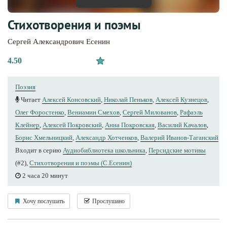
Стихотворения и поэмы
Сергей Александрович Есенин
4.50
Поэзия
Читает
Алексей Консовский
,
Николай Пеньков
,
Алексей Кузнецов
,
Олег Форостенко
,
Вениамин Смехов
,
Сергей Милованов
,
Рафаэль
Клейнер
,
Алексей Покровский
,
Анна Покровская
,
Василий Качалов
,
Борис Хмельницкий
,
Александр Хотченков
,
Валерий Иванов-Таганский
Входит в серию
Аудиобиблиотека школьника
,
Персидские мотивы
(#2),
Стихотворения и поэмы (С.Есенин)
2 часа 20 минут
Хочу послушать
Прослушано