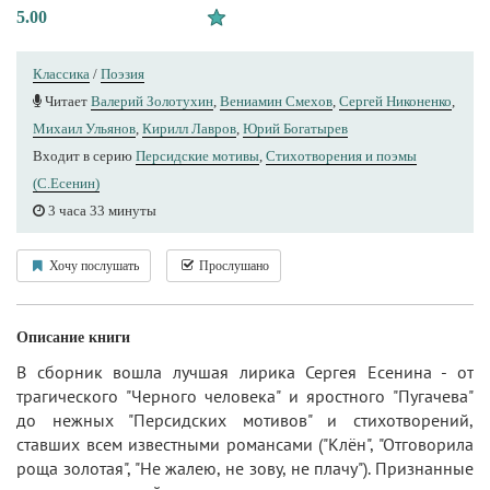
5.00
Классика
/
Поэзия
Читает
Валерий Золотухин
,
Вениамин Смехов
,
Сергей Никоненко
,
Михаил Ульянов
,
Кирилл Лавров
,
Юрий Богатырев
Входит в серию
Персидские мотивы
,
Стихотворения и поэмы
(С.Есенин)
3 часа 33 минуты
Хочу послушать
Прослушано
Описание книги
В сборник вошла лучшая лирика Сергея Есенина - от
трагического "Черного человека" и яростного "Пугачева"
до нежных "Персидских мотивов" и стихотворений,
ставших всем известными романсами ("Клён", "Отговорила
роща золотая", "Не жалею, не зову, не плачу"). Признанные