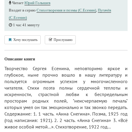
Читает
Юрий Голышев
Входит в серию
Стихотворения и поэмы (С.Есенин)
,
Пугачёв
(С.Есенин)
1 час 41 минуту
Хочу послушать
Прослушано
Описание книги
Творчество Сергея Есенина, неповторимо яркое и
глубокое, ныне прочно вошло в нашу литературу и
пользуется огромным успехом у многочисленного
читателя. Стихи поэта полны сердечной теплоты и
искренности, страстной любви к беспредельным
просторам родных полей, "неисчерпаемую печаль"
которых умел он так эмоционально и так звонко передать.
Содержание: 1. 1 часть. «Анна Снегина». Поэма, 1925 год
(год написания: 1921). 2. 2 часть. «Анна Снегина» 3. «Всё
живое особой метой…». Стихотворение, 1922 год...