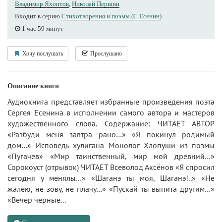
Владимир Яхонтов
,
Николай Першин
Входит в серию
Стихотворения и поэмы (С.Есенин)
1 час 59 минут
Хочу послушать
Прослушано
Описание книги
Аудиокнига представляет избранные произведения поэта
Сергея Есенина в исполнении самого автора и мастеров
художественного слова. Содержание: ЧИТАЕТ АВТОР
«Разбуди меня завтра рано…» «Я покинул родимый
дом…» Исповедь хулигана Монолог Хлопуши из поэмы
«Пугачев» «Мир таинственный, мир мой древний…»
Сорокоуст (отрывок) ЧИТАЕТ Всеволод Аксёнов «Я спросил
сегодня у менялы…» «Шаганэ ты моя, Шаганэ!..» «Не
жалею, не зову, не плачу…» «Пускай ты выпита другим…»
«Вечер черные...