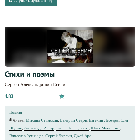
Слушать аудиокнигу
Стихи и поэмы
Сергей Александрович Есенин
4.83
Поэзия
Читает
Михаил Стинский
,
Валерий Седов
,
Евгений Лебедев
,
Олег
Шубин
,
Александр Авгур
,
Елена Понеделина
,
Юлия Майорова
,
Вячеслав Румянцев
,
Сергей Чурсин
,
Джей Арс