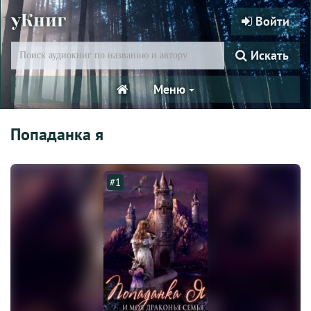
уКниг
Войти
Искать
Меню
Попаданка я
#1