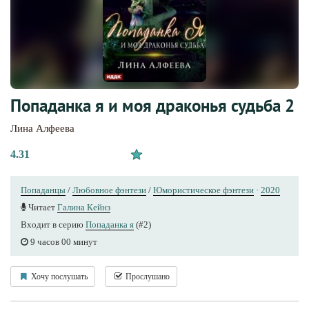
Попаданка я и моя драконья судьба 2
Лина Алфеева
4.31
Попаданцы
/
Любовное фэнтези
/
Юмористическое фэнтези
·
2020
Читает
Галина Кейнз
Входит в серию
Попаданка я
(#2)
9 часов 00 минут
Хочу послушать
Прослушано