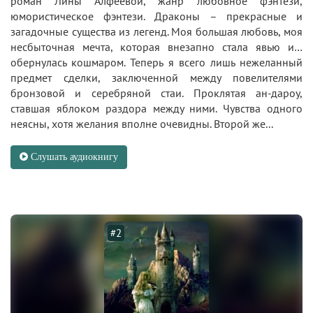
роман Лины Алфеевой, жанр любовное фэнтези,
юмористическое фэнтези. Драконы – прекрасные и
загадочные существа из легенд. Моя большая любовь, моя
несбыточная мечта, которая внезапно стала явью и…
обернулась кошмаром. Теперь я всего лишь нежеланный
предмет сделки, заключенной между повелителями
бронзовой и серебряной стаи. Проклятая ан-дароу,
ставшая яблоком раздора между ними. Чувства одного
неясны, хотя желания вполне очевидны. Второй же...
Слушать аудиокнигу
#2