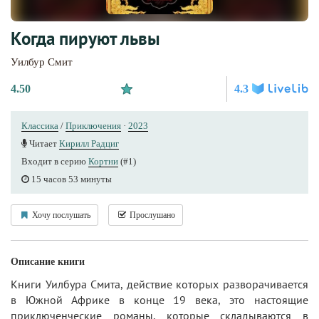
Когда пируют львы
Уилбур Смит
4.50
4.3
Классика
/
Приключения
·
2023
Читает
Кирилл Радциг
Входит в серию
Кортни
(#1)
15 часов 53 минуты
Хочу послушать
Прослушано
Описание книги
Книги Уилбура Смита, действие которых разворачивается
в Южной Африке в конце 19 века, это настоящие
приключенческие романы, которые складываются в