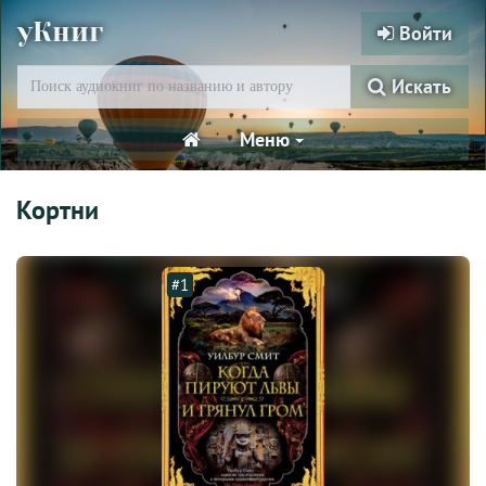
уКниг
Войти
Искать
Меню
Кортни
#1