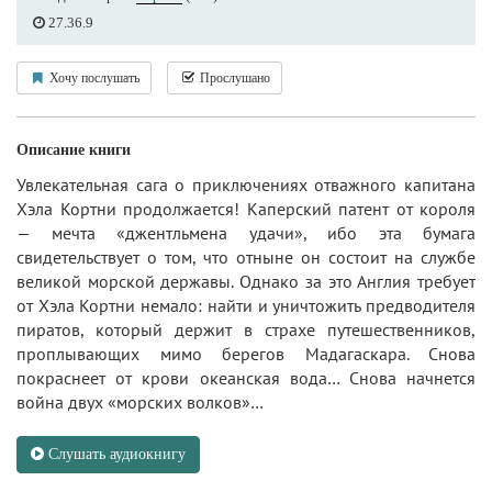
27.36.9
Хочу послушать
Прослушано
Описание книги
Увлекательная сага о приключениях отважного капитана
Хэла Кортни продолжается! Каперский патент от короля
— мечта «джентльмена удачи», ибо эта бумага
свидетельствует о том, что отныне он состоит на службе
великой морской державы. Однако за это Англия требует
от Хэла Кортни немало: найти и уничтожить предводителя
пиратов, который держит в страхе путешественников,
проплывающих мимо берегов Мадагаскара. Снова
покраснеет от крови океанская вода… Снова начнется
война двух «морских волков»…
Слушать аудиокнигу