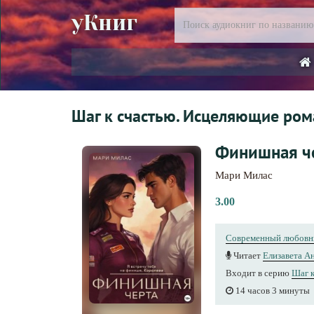
уКниг
Шаг к счастью. Исцеляющие ро
Финишная ч
Мари Милас
3.00
Современный любовн
Читает
Елизавета А
Входит в серию
Шаг 
14 часов 3 минуты