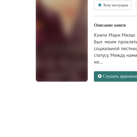
Хочу послушать
Описание книги
Книги Мари Милас –
был моим прокляти
социальной лестниц
статусу. Между нам
не...
Слушать аудиокни