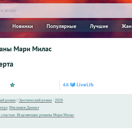
Новинки
Популярные
Лучшие
Жан
маны Мари Милас
ерта
4.6
ый роман
/
Эротический роман
·
2026
нгерт
,
Мясников Даниил
к счастью. Исцеляющие романы Мари Милас