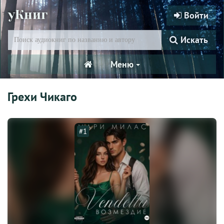
уКниг
Войти
Искать
Меню
Грехи Чикаго
#1