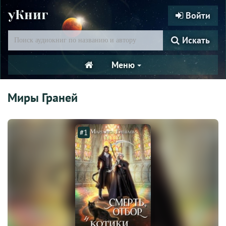
уКниг
Войти
Искать
Меню
Миры Граней
#1