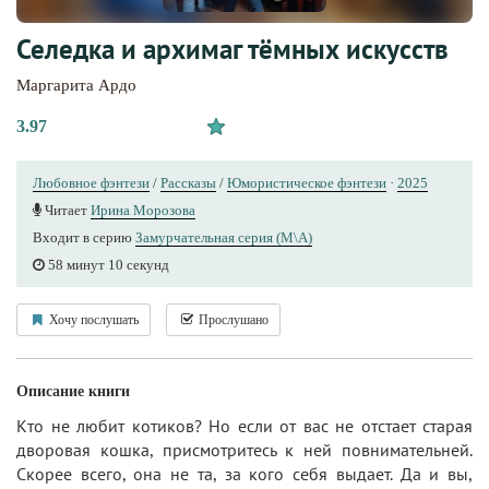
Селедка и архимаг тёмных искусств
Маргарита Ардо
3.97
Любовное фэнтези
/
Рассказы
/
Юмористическое фэнтези
·
2025
Читает
Ирина Морозова
Входит в серию
Замурчательная серия (М\А)
58 минут 10 секунд
Хочу послушать
Прослушано
Описание книги
Кто не любит котиков? Но если от вас не отстает старая
дворовая кошка, присмотритесь к ней повнимательней.
Скорее всего, она не та, за кого себя выдает. Да и вы,