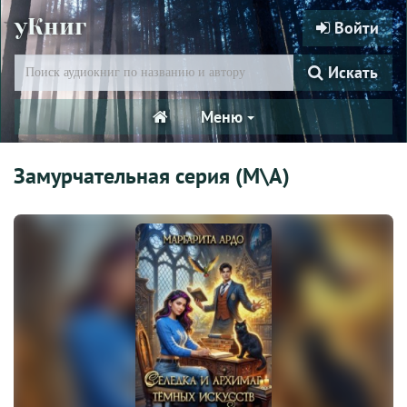
уКниг
Войти
Искать
Меню
Замурчательная серия (М\А)