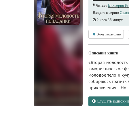
Читает
Виктория Бу
Входит в серию
Счаст
2 часа 36 минут
Хочу послушать
Описание книги
«Вторая молодость 
юмористическое фэн
молодое тело и кучу
собираюсь тратить
приключения… Но,..
Слушать аудиокни