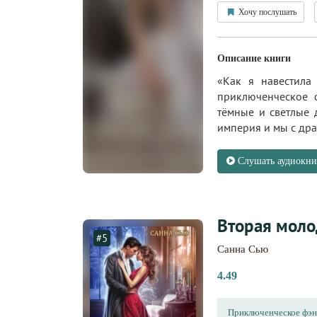
Хочу послушать
Описание книги
«Как я навестила
приключенческое ф
тёмные и светлые д
империя и мы с дра
Слушать аудиокни
Вторая моло
#5
Санна Сью
4.49
Приключенческое фэн