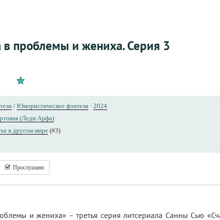
а в проблемы и жениха. Серия 3
тези
/
Юмористическое фэнтези
·
2024
ртовая (Леди Арфа)
ье в другом мире
(#3)
Прослушано
роблемы и жениха» – третья серия литсериала Санны Сью «Сч