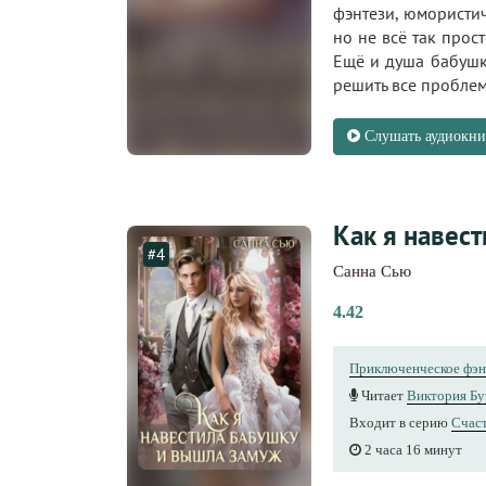
фэнтези, юмористи
но не всё так прос
Ещё и душа бабушки
решить все пробле
Слушать аудиокни
Как я навес
#4
Санна Сью
4.42
Приключенческое фэн
Читает
Виктория Бу
Входит в серию
Счаст
2 часа 16 минут