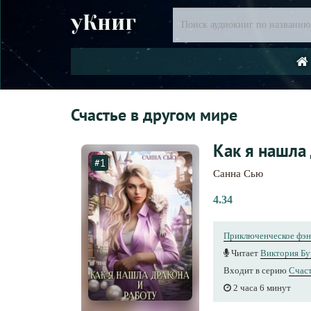
уКниг
Счастье в другом мире
Как я нашла 
#1
Санна Сью
4.34
Приключенческое фэн
Читает
Виктория Бу
Входит в серию
Счаст
2 часа 6 минут