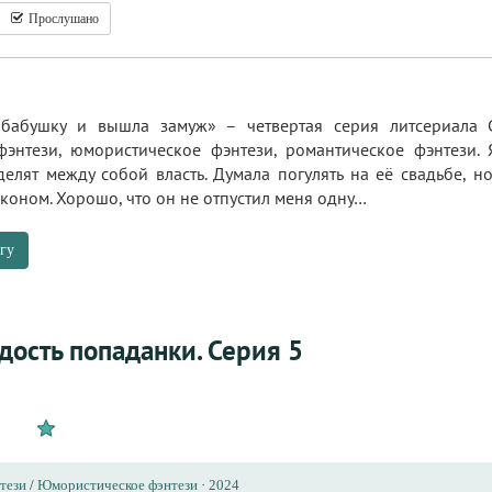
Прослушано
 бабушку и вышла замуж» – четвертая серия литсериала 
энтези, юмористическое фэнтези, романтическое фэнтези. 
елят между собой власть. Думала погулять на её свадьбе, н
коном. Хорошо, что он не отпустил меня одну…
гу
дость попаданки. Серия 5
тези
/
Юмористическое фэнтези
·
2024