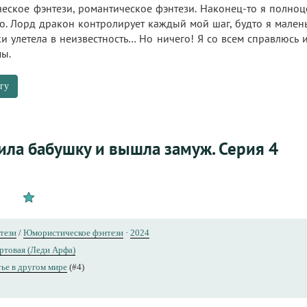
ческое фэнтези, романтическое фэнтези. Наконец-то я полно
то. Лорд дракон контролирует каждый мой шаг, будто я мален
 улетела в неизвестность… Но ничего! Я со всем справлюсь 
мы.
гу
тила бабушку и вышла замуж. Серия 4
тези
/
Юмористическое фэнтези
·
2024
ртовая (Леди Арфа)
ье в другом мире
(#4)