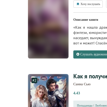
Хочу послушать
Описание книги
«Как я нашла драк
фэнтези, юмористич
наседает, вынуждая
вот и может! Спас
Слушать аудиокни
Как я получ
#2
Санна Сью
4.43
Попаданцы
/
Любовно