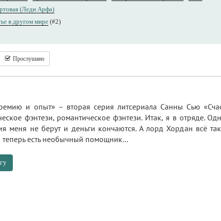
ртовая (Леди Арфа)
ье в другом мире
(#2)
Прослушано
ремию и опыт» – вторая серия литсериала Санны Сью «Сча
еское фэнтези, романтическое фэнтези. Итак, я в отряде. Одн
ия меня не берут и деньги кончаются. А лорд Хордан всё так
ня теперь есть необычный помощник…
гу