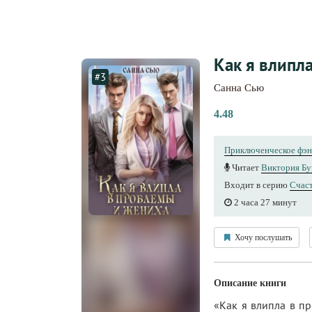
Как я влипл
#3
Санна Сью
4.48
Приключенческое фэн
Читает
Виктория Бу
Входит в серию
Счаст
2 часа 27 минут
Хочу послушать
Описание книги
«Как я влипла в п