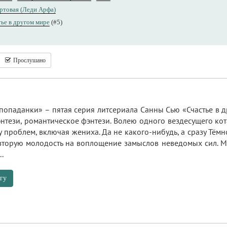
ртовая (Леди Арфа)
ье в другом мире
(#5)
Прослушано
попаданки» – пятая серия литсериала Санны Сью «Счастье в 
тези, романтическое фэнтези. Волею одного вездесущего кота
 проблем, включая жениха. Да не какого-нибудь, а сразу Тёмно
 вторую молодость на воплощение замыслов неведомых сил. М
.
гу