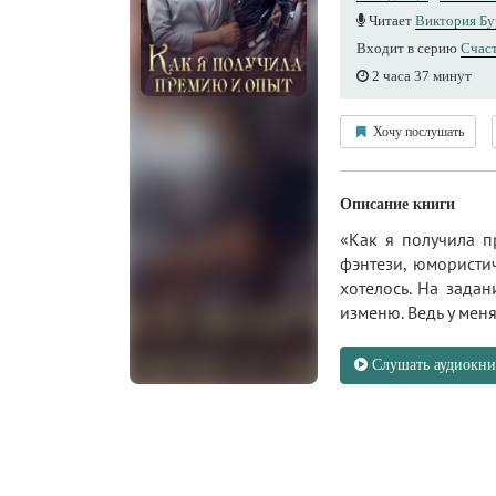
Читает
Виктория Бу
Входит в серию
Счаст
2 часа 37 минут
Хочу послушать
Описание книги
«Как я получила п
фэнтези, юмористич
хотелось. На задан
изменю. Ведь у ме
Слушать аудиокни