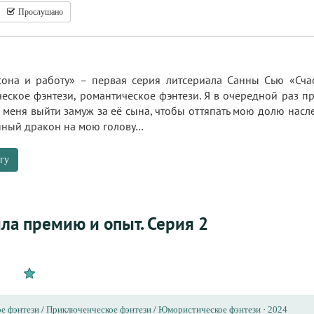
Прослушано
она и работу» – первая серия литсериала Санны Сью «Сча
еское фэнтези, романтическое фэнтези. Я в очередной раз пр
 меня выйти замуж за её сына, чтобы оттяпать мою долю наслед
ённый дракон на мою голову…
гу
ила премию и опыт. Серия 2
е фэнтези
/
Приключенческое фэнтези
/
Юмористическое фэнтези
·
2024