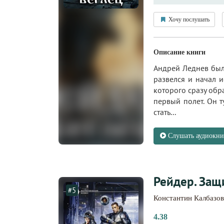
Хочу послушать
Описание книги
Андрей Леднев был
развелся и начал 
которого сразу обр
первый полет. Он т
стать...
Слушать аудиокни
Рейдер. Защ
#5
Константин Калбазов
4.38