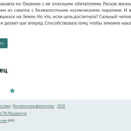
ванавта на Океании с ее опасными обитателями. Рискуя жизн
ем из схваток с безжалостными космическими пиратами. И 
авшихся на Земле. Но что, если цель достигнута? Сильный чел
 и делает шаг вперед. Способствовать тому, чтобы земляне нак
гу
лец
астика
/
Космическая фантастика
·
2020
rn78) Мударисов
очка
(#4)
ы