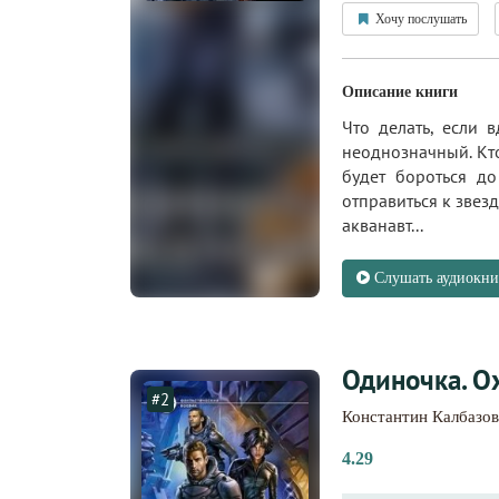
Хочу послушать
Описание книги
Что делать, если 
неоднозначный. Кто
будет бороться д
отправиться к звезд
акванавт...
Слушать аудиокни
Одиночка. О
#2
Константин Калбазов
4.29