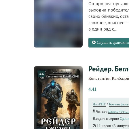
Он прошел путь ак
выходил победител
своих близких, ост
сложнее, опаснее –
в один ряд с...
Слушать аудиокни
Рейдер. Бег
#4
Константин Калбазов
4.41
ЛитРПГ
/
Боевая фант
Читает
Дамир (Satu
Входит в серию
Один
11 часов 43 минут