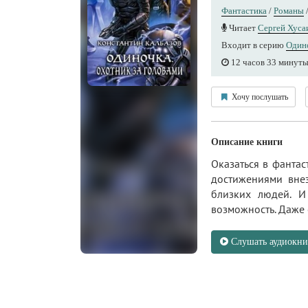
Фантастика
/
Романы
Читает
Сергей Хуса
Входит в серию
Один
12 часов 33 минут
Хочу послушать
Описание книги
Оказаться в фанта
достижениями внез
близких людей. И
возможность. Даже 
Слушать аудиокни