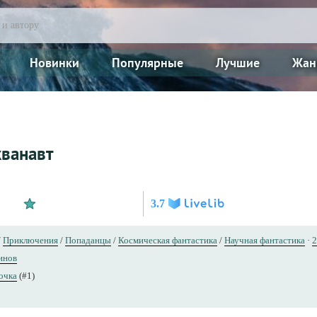
Новинки
Популярные
Лучшие
Жан
кванавт
3.7
/
Приключения
/
Попаданцы
/
Космическая фантастика
/
Научная фантастика
·
2
инов
очка
(#1)