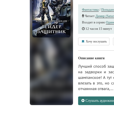
Фантастика
/
Попада
Читает
Дамир (Satu
Входит в серию
Один
12 часов 15 минут
Хочу послушать
Описание книги
Лучший способ защи
на задворки и зас
шампанское! А тут
влезать в это, но 
отчаянная отвага,...
Слушать аудиокни