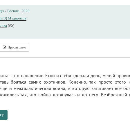
нцы
/
Боевик
·
2020
rn78) Мударисов
очка
(#5)
Прослушано
ты – это нападение. Если из тебя сделали дичь, меняй правил
тавь бояться самих охотников. Конечно, так просто этого н
 еще и межгалактическая война, в которую затягивает все б
сложилось так, что война дотянулась и до него. Безбрежный 
гу