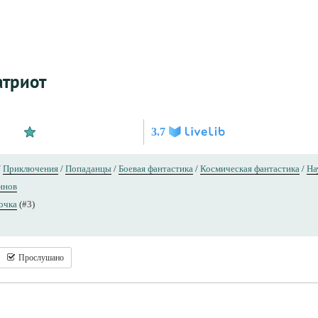
атриот
3.7
/
Приключения
/
Попаданцы
/
Боевая фантастика
/
Космическая фантастика
/
На
инов
очка
(#3)
Прослушано