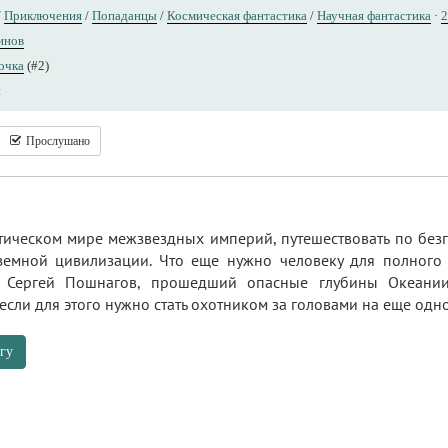
/
Приключения
/
Попаданцы
/
Космическая фантастика
/
Научная фантастика
·
2
инов
очка
(#2)
ы
Прослушано
стическом мире межзвездных империй, путешествовать по без
емной цивилизации. Что еще нужно человеку для полного с
 Сергей Пошнагов, прошедший опасные глубины Океании
если для этого нужно стать охотником за головами на еще одн
гу