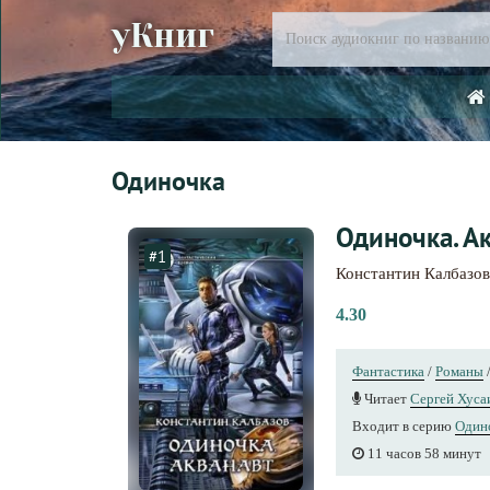
уКниг
Одиночка
Одиночка. А
#1
Константин Калбазов
4.30
Фантастика
/
Романы
Читает
Сергей Хуса
Входит в серию
Один
11 часов 58 минут