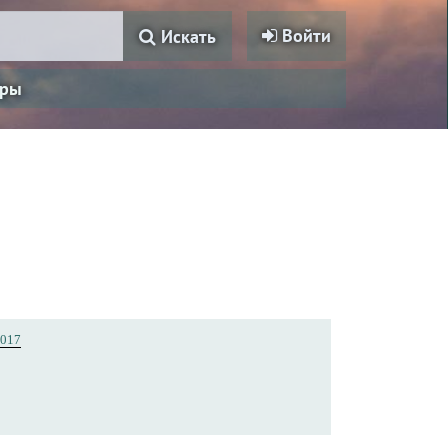
Войти
Искать
ры
017