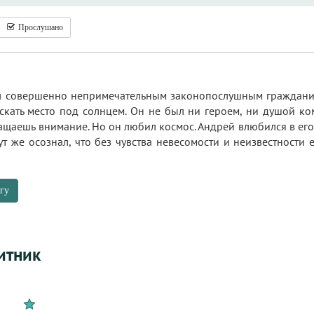
Прослушано
 совершенно непримечательным законопослушным гражданином
искать место под солнцем. Он не был ни героем, ни душой к
ащаешь внимание. Но он любил космос. Андрей влюбился в его
ут же осознал, что без чувства невесомости и неизвестности
гу
итник