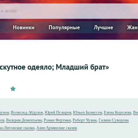
Новинки
Популярные
Лучшие
Жан
скутное одеяло; Младший брат»
зунов
,
Всеволод Абдулов
,
Юрий Пузырев
,
Юльен Балмусов
,
Елена Королева
,
Ви
нов
,
Валерия Дементьева
,
Роман Фертман
,
Роберт Чумак
,
Галина Суворова
а-Литовские сказки
,
Азия-Армянские сказки