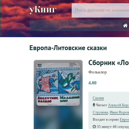
уКниг
Европа-Литовские сказки
Сборник «Ло
Фольклор
4.00
Сказки
Читает
Алексей Бор
Струкова
,
Иван Воро
Входит в серию
Европ
35 минут 48 секунд