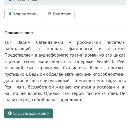
Хочу послушать
Прослушано
Описание книги
16+ Вадим Сагайдачный – российский писатель,
работающий в жанрах фантастики и фэнтези.
Представляем в аудиоформате третий роман из его цикла
«Третий сын», написанного в антураже РеалРПГ. Рей,
младший сын правителя Скалистого Берега, прослыл
пустышкой. Ведь он обделён магическими способностями,
да и воин из него никудышный. По мнению многих, участь
Рея – жить беззаботной жизнью, купаться в роскоши и ни
на что не влиять. Однако сам герой так не считает. Он
ставит перед собой цель – преодолеть...
Слушать аудиокнигу