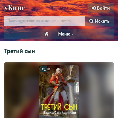
уКниг
Войти
Искать
Меню
Третий сын
#1