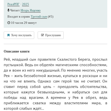
РеалРПГ
·
2025
Читает
Игорь Ященко
Входит в серию
Третий сын
(#5)
10 часов 29 минут
Хочу послушать
Прослушано
Описание книги
Рей, младший сын правителя Скалистого Берега, прослыл
пустышкой. Ведь он обделён магическими способностями,
да и воин из него никудышный. По мнению многих, участь
Рея – жить беззаботной жизнью, купаться в роскоши и ни
на что не влиять. Однако сам герой так не считает. Он
ставит перед собой цель – преодолеть обстоятельства,
которые кажутся безвыходными, и набраться сил для
победы над врагами. А времени у Рея в обрез, ведь
приближается схватка между властителями мира, в
которой слабых ждёт...