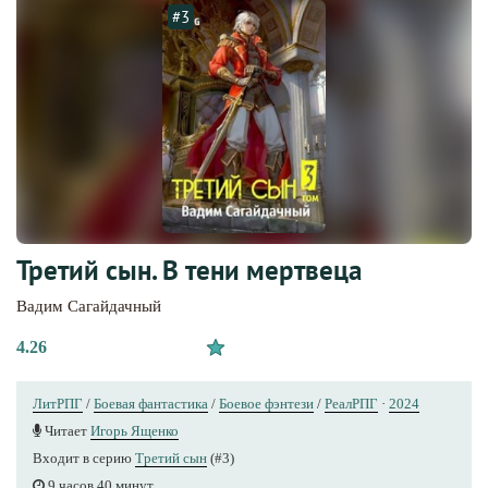
#3
Третий сын. В тени мертвеца
Вадим Сагайдачный
4.26
ЛитРПГ
/
Боевая фантастика
/
Боевое фэнтези
/
РеалРПГ
·
2024
Читает
Игорь Ященко
Входит в серию
Третий сын
(#3)
9 часов 40 минут