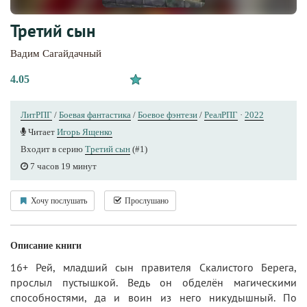
Третий сын
Вадим Сагайдачный
4.05
ЛитРПГ
/
Боевая фантастика
/
Боевое фэнтези
/
РеалРПГ
·
2022
Читает
Игорь Ященко
Входит в серию
Третий сын
(#1)
7 часов 19 минут
Хочу послушать
Прослушано
Описание книги
16+ Рей, младший сын правителя Скалистого Берега,
прослыл пустышкой. Ведь он обделён магическими
способностями, да и воин из него никудышный. По