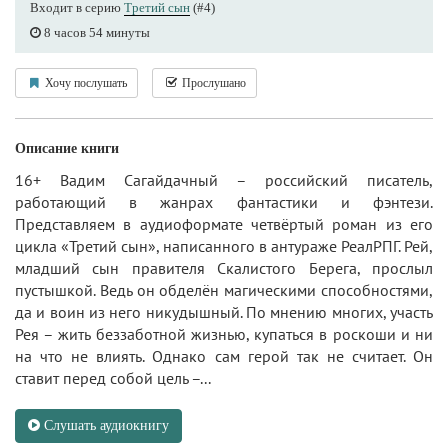
Входит в серию
Третий сын
(#4)
8 часов 54 минуты
Хочу послушать
Прослушано
Описание книги
16+ Вадим Сагайдачный – российский писатель,
работающий в жанрах фантастики и фэнтези.
Представляем в аудиоформате четвёртый роман из его
цикла «Третий сын», написанного в антураже РеалРПГ. Рей,
младший сын правителя Скалистого Берега, прослыл
пустышкой. Ведь он обделён магическими способностями,
да и воин из него никудышный. По мнению многих, участь
Рея – жить беззаботной жизнью, купаться в роскоши и ни
на что не влиять. Однако сам герой так не считает. Он
ставит перед собой цель –...
Слушать аудиокнигу