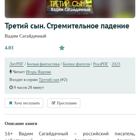
Третий сын. Стремительное падение
Вадим Сагайдачный
4.03
ЛитРПГ
/
Боевая фантастика
/
Боевое фэнтези
/
РеалРПГ
·
2023
Читает
Игорь Ященко
Входит в серию
Третий сын
(#2)
9 часов 28 минут
Хочу послушать
Прослушано
Описание книги
16+ Вадим Сагайдачный – российский писатель,