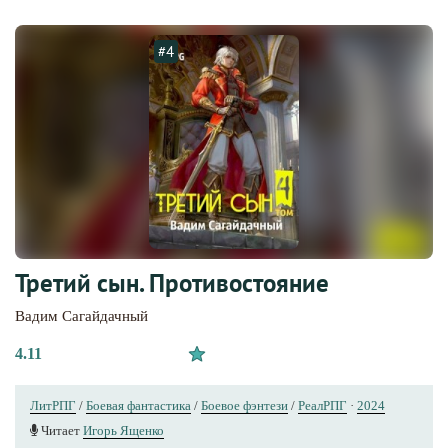
#4
Третий сын. Противостояние
Вадим Сагайдачный
4.11
ЛитРПГ
/
Боевая фантастика
/
Боевое фэнтези
/
РеалРПГ
·
2024
Читает
Игорь Ященко