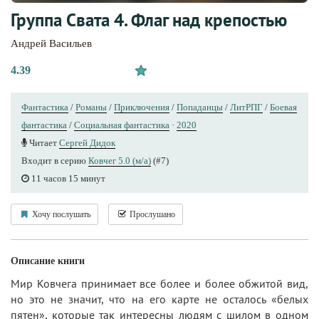
Группа Свата 4. Флаг над крепостью
Андрей Васильев
4.39
Фантастика
/
Романы
/
Приключения
/
Попаданцы
/
ЛитРПГ
/
Боевая
фантастика
/
Социальная фантастика
·
2020
Читает
Сергей Дидок
Входит в серию
Ковчег 5.0 (м/а)
(#7)
11 часов 15 минут
Хочу послушать
Прослушано
Описание книги
Мир Ковчега принимает все более и более обжитой вид,
но это не значит, что на его карте не осталось «белых
пятен», которые так интересны людям с шилом в одном