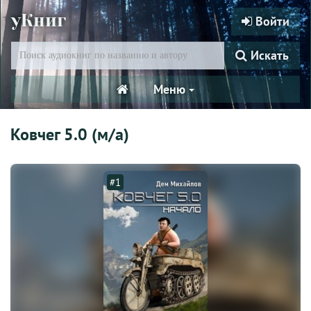
уКниг
Войти
Искать
Меню
Ковчег 5.0 (м/а)
#1