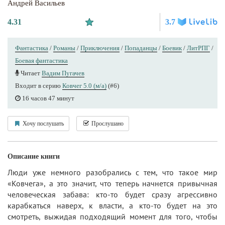
Андрей Васильев
4.31
3.7
Фантастика
/
Романы
/
Приключения
/
Попаданцы
/
Боевик
/
ЛитРПГ
/
Боевая фантастика
Читает
Вадим Пугачев
Входит в серию
Ковчег 5.0 (м/а)
(#6)
16 часов 47 минут
Хочу послушать
Прослушано
Описание книги
Люди уже немного разобрались с тем, что такое мир
«Ковчега», а это значит, что теперь начнется привычная
человеческая забава: кто-то будет сразу агрессивно
карабкаться наверх, к власти, а кто-то будет на это
смотреть, выжидая подходящий момент для того, чтобы