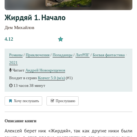
Жирдяй 1. Начало
Дем Михайлов
4.12
Романы
/
Приключения
/
Попаданцы
/
ЛитРПГ
/
Боевая фантастика
·
2021
Читает
Андрей Новокрещенов
Входит в серию
Ковчег 5.0 (м/а)
(#1)
13 часов 38 минут
Хочу послушать
Прослушано
Описание книги
Алексей берет ник «Жирдяй», так как другие ники были