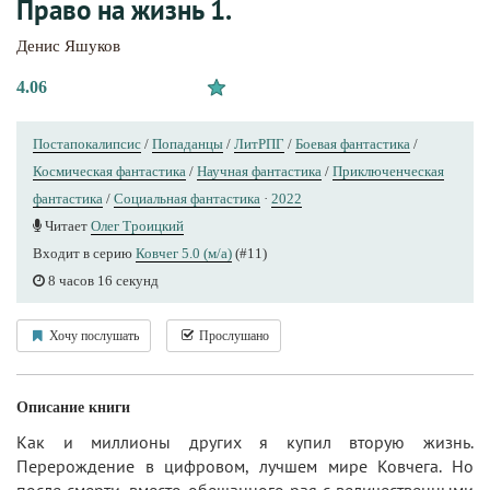
Право на жизнь 1.
Денис Яшуков
4.06
Постапокалипсис
/
Попаданцы
/
ЛитРПГ
/
Боевая фантастика
/
Космическая фантастика
/
Научная фантастика
/
Приключенческая
фантастика
/
Социальная фантастика
·
2022
Читает
Олег Троицкий
Входит в серию
Ковчег 5.0 (м/а)
(#11)
8 часов 16 секунд
Хочу послушать
Прослушано
Описание книги
Как и миллионы других я купил вторую жизнь.
Перерождение в цифровом, лучшем мире Ковчега. Но
после смерти, вместо обещанного рая с величественными