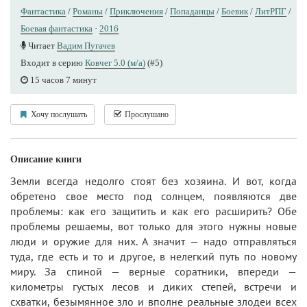
Фантастика
/
Романы
/
Приключения
/
Попаданцы
/
Боевик
/
ЛитРПГ
/
Боевая фантастика
·
2016
Читает
Вадим Пугачев
Входит в серию
Ковчег 5.0 (м/а)
(#5)
15 часов 7 минут
Хочу послушать
Прослушано
Описание книги
Земли всегда недолго стоят без хозяина. И вот, когда
обретено свое место под солнцем, появляются две
проблемы: как его защитить и как его расширить? Обе
проблемы решаемы, вот только для этого нужны новые
люди и оружие для них. А значит — надо отправляться
туда, где есть и то и другое, в нелегкий путь по новому
миру. За спиной — верные соратники, впереди —
километры густых лесов и диких степей, встречи и
схватки, безымянное зло и вполне реальные злодеи всех