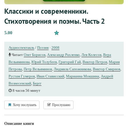
Классики и современники.
Стихотворения и поэмы. Часть 2
5.00
Аудиоспектакль
/
Поэзия
·
2008
Читает
Олег Борисов
,
Александр Рахленко
,
Лев Колесов
,
Вера
Вельяминова
,
Юрий Толубеев
,
Григорий Гай
,
Виктор Петров
,
Мария
Петрова
,
Петр Вельяминов
,
Людмила Сапожникова
,
Виктор Смирнов
,
Рустам Гумеров
,
Иван Стависский
,
Марианна Мокшина
,
Андрей
Вознесенский
,
Бергг
8 часов 56 минут
Хочу послушать
Прослушано
Описание книги