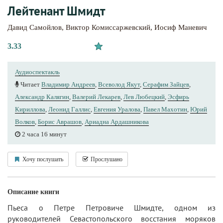
Лейтенант Шмидт
Давид Самойлов
,
Виктор Комиссаржевский
,
Иосиф Маневич
3.33
Аудиоспектакль
Читает
Владимир Андреев
,
Всеволод Якут
,
Серафим Зайцев
,
Александр Калягин
,
Валерий Лекарев
,
Лев Любецкий
,
Эсфирь
Кириллова
,
Леонид Галлис
,
Евгения Уралова
,
Павел Махотин
,
Юрий
Волков
,
Борис Аврашов
,
Ариадна Ардашникова
2 часа 16 минут
Хочу послушать
Прослушано
Описание книги
Пьеса о Петре Петровиче Шмидте, одном из
руководителей Севастопольского восстания моряков