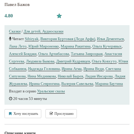
Павел Бажов
4.80
Сказки
/
Для детей, Аудиосказки
Читает
Sibiryak
,
Виктория Буртовая (Леди Арфа)
,
Илья Дементьев
,
Лана Лето
,
Юрий Мироненко
,
Марина Ракитина
,
Ольга Кучерявых
,
Алексей Бояджи
,
Ольга Арчибасова
,
Татьяна Завроцкая
,
Анастасия
Сергеева
,
Людмила Быкова
,
Дмитрий Кудрявцев
,
Ольга Ковхуто
,
Юлия
Собканюк
,
Надежда Головина
,
Ирина Агма
,
Ирина Веди
,
Светлана
Сипунова
,
Нина Медникова
,
Николай Бырев
,
Лидия Инсарова
,
Лидия
Журавлева
,
Ирина Севрюгина
,
Валерия Савельева
,
Марина Баутина
Входит в серию
Уральские сказы
20 часов 53 минуты
Хочу послушать
Прослушано
Описание книги