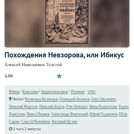
Похождения Невзорова, или Ибикус
Алексей Николаевич Толстой
4.00
Юмор
/
Классика
/
Аудиоспектакль
/
Реализм
·
1982
Читает
Всеволод Кузнецов
,
Геннадий Богачев
,
Олег Окулевич
,
Николай Мартон
,
Николай Буров
,
Рэм Лебедев
,
Нина Родионова
,
Борис
Рыжухин
,
Павел Панков
,
Александр Янкевский
,
Юрий Родионов
,
Пётр
Горин
,
Сергей Коковкин
,
Валерий Кузин
2 часа 2 минуты