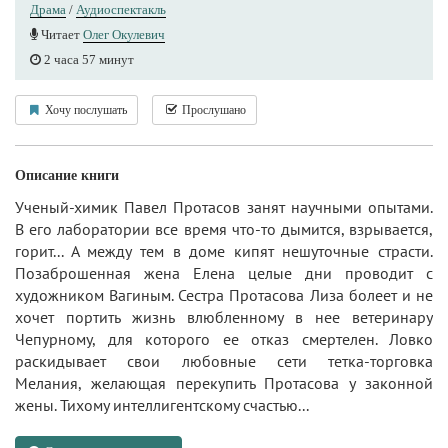
Драма
/
Аудиоспектакль
Читает
Олег Окулевич
2 часа 57 минут
Хочу послушать
Прослушано
Описание книги
Ученый-химик Павел Протасов занят научными опытами.
В его лаборатории все время что-то дымится, взрывается,
горит... А между тем в доме кипят нешуточные страсти.
Позаброшенная жена Елена целые дни проводит с
художником Вагиным. Сестра Протасова Лиза болеет и не
хочет портить жизнь влюбленному в нее ветеринару
Чепурному, для которого ее отказ смертелен. Ловко
раскидывает свои любовные сети тетка-торговка
Мелания, желающая перекупить Протасова у законной
жены. Тихому интеллигентскому счастью...