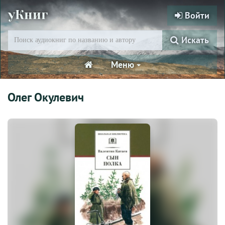
уКниг
Войти
Искать
Меню
Олег Окулевич