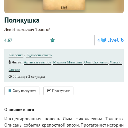
Поликушка
Лев Николаевич Толстой
4.67
4
Классика
/
Аудиоспектакль
Читает
Артисты теaтров
,
Марина Мальцева
,
Олег Окулевич
,
Михаил
Светин
50 минут 2 секунды
Хочу послушать
Прослушано
Описание книги
Инсценированная повесть Льва Николаевича Толстого.
Описаны события крепостной эпохи. Протагонист истории