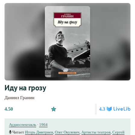
Иду на грозу
Даниил Гранин
4.50
4.3
Аудиоспектакль
·
1964
Читает
Игорь Дмитриев
,
Олег Окулевич
,
Артисты теaтров
,
Сергей