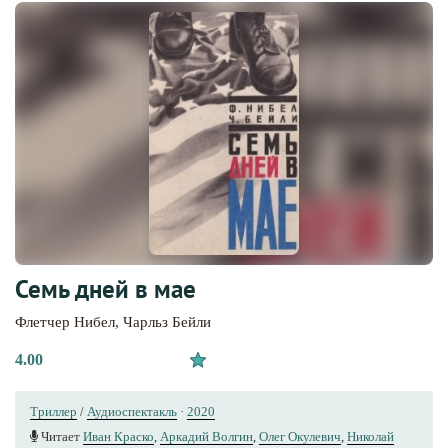
Семь дней в мае
Флетчер Нибел
,
Чарльз Бейли
4.00
Триллер
/
Аудиоспектакль
·
2020
Читает
Иван Краско
,
Аркадий Волгин
,
Олег Окулевич
,
Николай