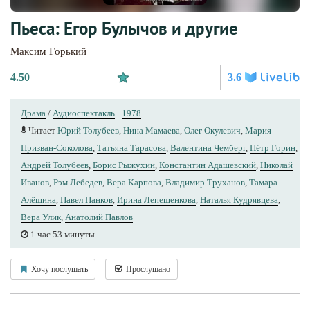
Пьеса: Егор Булычов и другие
Максим Горький
4.50
3.6
Драма
/
Аудиоспектакль
·
1978
Читает
Юрий Толубеев
,
Нина Мамаева
,
Олег Окулевич
,
Мария
Призван-Соколова
,
Татьяна Тарасова
,
Валентина Чемберг
,
Пётр Горин
,
Андрей Толубеев
,
Борис Рыжухин
,
Константин Адашевский
,
Николай
Иванов
,
Рэм Лебедев
,
Вера Карпова
,
Владимир Труханов
,
Тамара
Алёшина
,
Павел Панков
,
Ирина Лепешенкова
,
Наталья Кудрявцева
,
Вера Улик
,
Анатолий Павлов
1 час 53 минуты
Хочу послушать
Прослушано