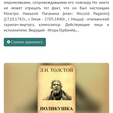
недомолвками, сопровождавшими его повсюду. Но никто
не может отрицать тот факт, что он был настоящим
Маэстро. Никколó Паганини (итал.: Niccolò Paganini)
(27.10.1782г., г. Генуя - 27.05.1840г., г. Ницца) - итальянский
скрипач-виртуоз, композитор. Действующие лица и
исполнители: Ведущий - Игорь Горбачёв;...
Слушать аудиокнигу