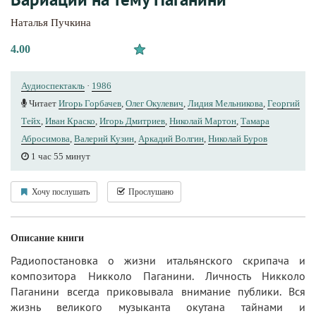
Наталья Пучкина
4.00
Аудиоспектакль
·
1986
Читает
Игорь Горбачев
,
Олег Окулевич
,
Лидия Мельникова
,
Георгий
Тейх
,
Иван Краско
,
Игорь Дмитриев
,
Николай Мартон
,
Тамара
Абросимова
,
Валерий Кузин
,
Аркадий Волгин
,
Николай Буров
1 час 55 минут
Хочу послушать
Прослушано
Описание книги
Радиопостановка о жизни итальянского скрипача и
композитора Никколо Паганини. Личность Никколо
Паганини всегда приковывала внимание публики. Вся
жизнь великого музыканта окутана тайнами и