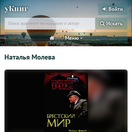
уКниг
Войти
Искать
Меню
Наталья Молева