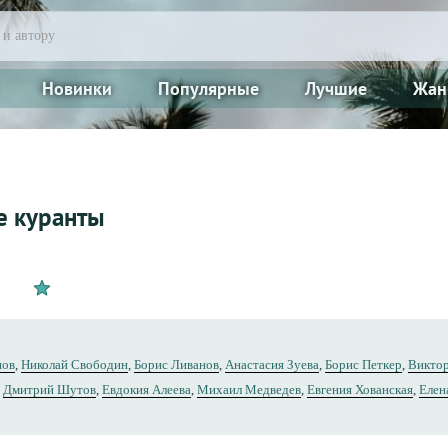
Новинки
Популярные
Лучшие
Жан
е куранты
нов
,
Николай Свободин
,
Борис Ливанов
,
Анастасия Зуева
,
Борис Петкер
,
Викто
,
Дмитрий Шутов
,
Евдокия Алеева
,
Михаил Медведев
,
Евгения Хованская
,
Елен