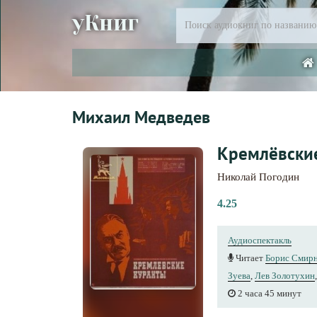
уКниг
Михаил Медведев
Кремлёвски
Николай Погодин
4.25
Аудиоспектакль
Читает
Борис Смир
Зуева
,
Лев Золотухин
2 часа 45 минут