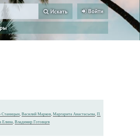
Войти
Искать
ры
р Станицын
,
Василий Марков
,
Маргарита Анастасьева
,
П.
а Елина
,
Владимир Готовцев