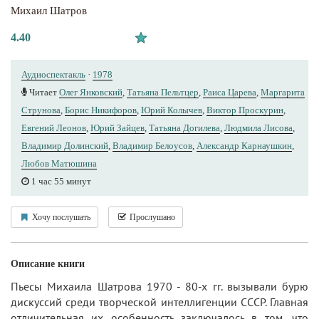
Михаил Шатров
4.40
Аудиоспектакль
·
1978
Читает
Олег Янковский
,
Татьяна Пельтцер
,
Раиса Царева
,
Маргарита
Струнова
,
Борис Никифоров
,
Юрий Колычев
,
Виктор Проскурин
,
Евгений Леонов
,
Юрий Зайцев
,
Татьяна Догилева
,
Людмила Лисова
,
Владимир Долинский
,
Владимир Белоусов
,
Александр Карнаушкин
,
Любов Матюшина
1 час 55 минут
Хочу послушать
Прослушано
Описание книги
Пьесы Михаила Шатрова 1970 - 80-х гг. вызывали бурю
дискуссий среди творческой интеллигенции СССР. Главная
отличительная их особенность заключалось в том, что