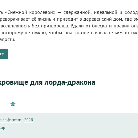
ь «Снежной королевой» — сдержанной, идеальной и холодн
еворачивает её жизнь и приводит в деревенский дом, где вм
повседневность без притворства. Вдали от блеска и правил 
 которому не нужно, чтобы она соответствовала чьим-то о
адости.
гу
кровище для лорда-дракона
ное фэнтези
·
2026
гар