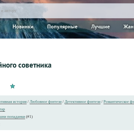
Новинки
Популярные
Лучшие
Жан
йного советника
тивная история
/
Любовное фэнтези
/
Детективное фэнтези
/
Романтическое фэ
гар
шни попаданки
(#1)
ы