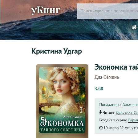
уКниг
Кристина Удгар
Экономка та
Дия Сёмина
3.68
Попаданцы
/
Альтерна
Читает
Кристина Уд
Входит в серию
Бары
10 часов 22 минут