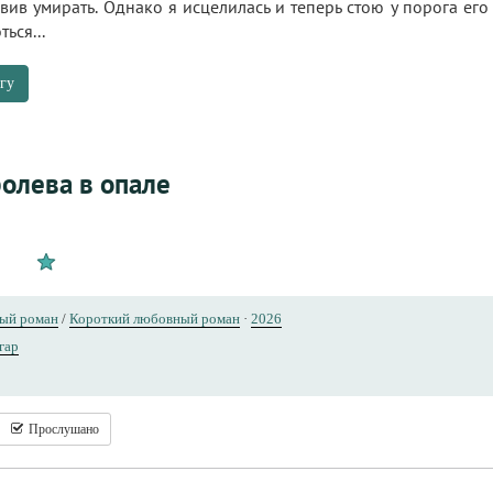
авив умирать. Однако я исцелилась и теперь стою у порога его
ься...
гу
олева в опале
ый роман
/
Короткий любовный роман
·
2026
гар
Прослушано