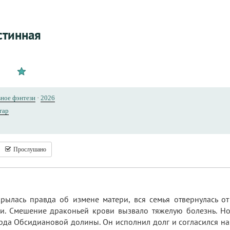
стинная
ное фэнтези
·
2026
гар
Прослушано
крылась правда об измене матери, вся семья отвернулась о
и. Смешение драконьей крови вызвало тяжелую болезнь. Но
да Обсидиановой долины. Он исполнил долг и согласился на 