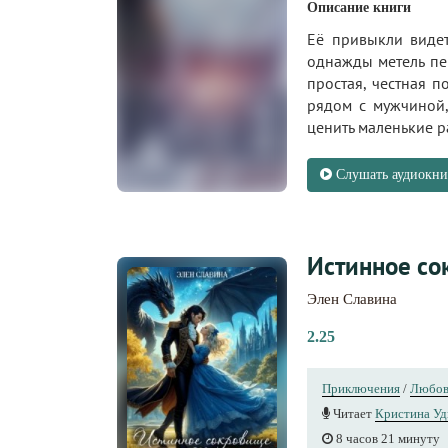
Описание книги
Её привыкли видет
однажды метель пер
простая, честная 
рядом с мужчиной,
ценить маленькие р
Слушать аудиокни
Истинное со
Элен Славина
2.25
Приключения
/
Любов
Читает
Кристина Уд
8 часов 21 минуту