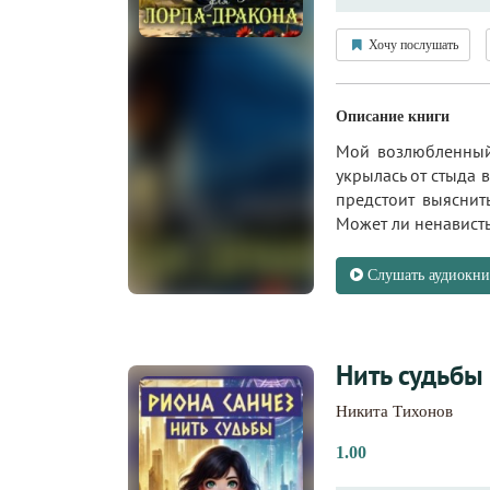
Хочу послушать
Описание книги
Мой возлюбленный 
укрылась от стыда в
предстоит выяснит
Может ли ненависть
Слушать аудиокни
Нить судьбы
Никита Тихонов
1.00