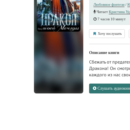
Любовное фэнтези
/
Ю
Читает
Кристина Уд
7 часов 10 минут
Хочу послушать
Описание книги
Сбежать от предател
Дракона! Он смотрит
каждого из нас сво
Слушать аудиокни