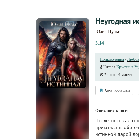
Неугодная и
Юлия Пульс
3.14
Приключения
/
Любов
Читает
Кристина Уд
7 часов 6 минут
Хочу послушать
Описание книги
После того как от
приютила в обител
истинной парой лор