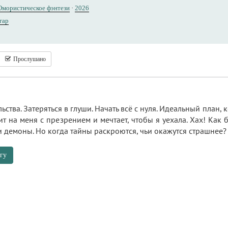
мористическое фэнтези
·
2026
гар
Прослушано
ьства. Затеряться в глуши. Начать всё с нуля. Идеальный план, к
 на меня с презрением и мечтает, чтобы я уехала. Хах! Как бы
и демоны. Но когда тайны раскроются, чьи окажутся страшнее?
гу