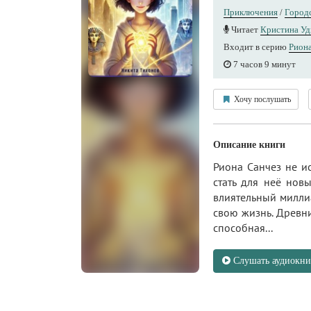
Приключения
/
Городс
Читает
Кристина Уд
Входит в серию
Рион
7 часов 9 минут
Хочу послушать
Описание книги
Риона Санчез не и
стать для неё нов
влиятельный миллиа
свою жизнь. Древни
способная...
Слушать аудиокни