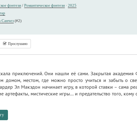
кое фэнтези
/
Романтическое фэнтези
·
2025
гар
а Санчез
(#2)
Прослушано
скала приключений. Они нашли её сами. Закрытая академия Ф
ым домом, местом, где можно просто учиться и забыть о св
рдер Эл Макэдон начинает игру, в которой ставки – сама реа
е артефакты, мистические игры… и предательство того, кому о
гу