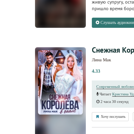
живую супругу, ост
пришло время борот
Слушать аудиокни
Снежная Кор
Лина Мак
4.33
Современный любовн
Читает
Кристина Уд
2 часа 30 секунд
Хочу послушать