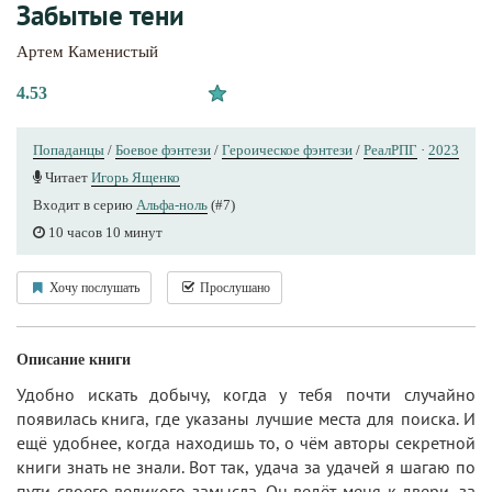
Забытые тени
Артем Каменистый
4.53
Попаданцы
/
Боевое фэнтези
/
Героическое фэнтези
/
РеалРПГ
·
2023
Читает
Игорь Ященко
Входит в серию
Альфа-ноль
(#7)
10 часов 10 минут
Хочу послушать
Прослушано
Описание книги
Удобно искать добычу, когда у тебя почти случайно
появилась книга, где указаны лучшие места для поиска. И
ещё удобнее, когда находишь то, о чём авторы секретной
книги знать не знали. Вот так, удача за удачей я шагаю по
пути своего великого замысла. Он ведёт меня к двери, за