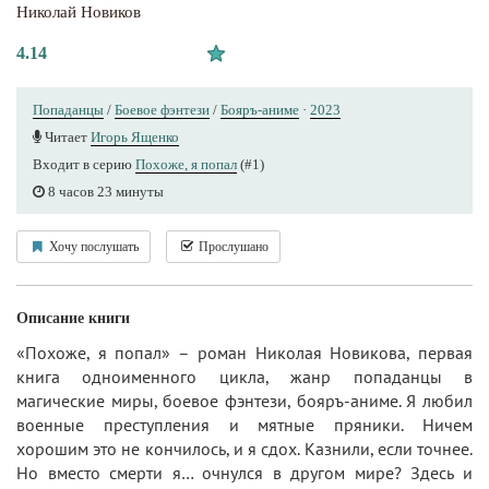
Николай Новиков
4.14
Попаданцы
/
Боевое фэнтези
/
Бояръ-аниме
·
2023
Читает
Игорь Ященко
Входит в серию
Похоже, я попал
(#1)
8 часов 23 минуты
Хочу послушать
Прослушано
Описание книги
«Похоже, я попал» – роман Николая Новикова, первая
книга одноименного цикла, жанр попаданцы в
магические миры, боевое фэнтези, бояръ-аниме. Я любил
военные преступления и мятные пряники. Ничем
хорошим это не кончилось, и я сдох. Казнили, если точнее.
Но вместо смерти я… очнулся в другом мире? Здесь и