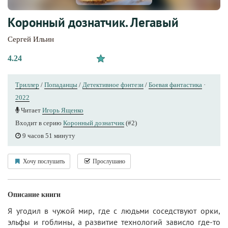
Коронный дознатчик. Легавый
Сергей Ильин
4.24
Триллер
/
Попаданцы
/
Детективное фэнтези
/
Боевая фантастика
·
2022
Читает
Игорь Ященко
Входит в серию
Коронный дознатчик
(#2)
9 часов 51 минуту
Хочу послушать
Прослушано
Описание книги
Я угодил в чужой мир, где с людьми соседствуют орки,
эльфы и гоблины, а развитие технологий зависло где-то