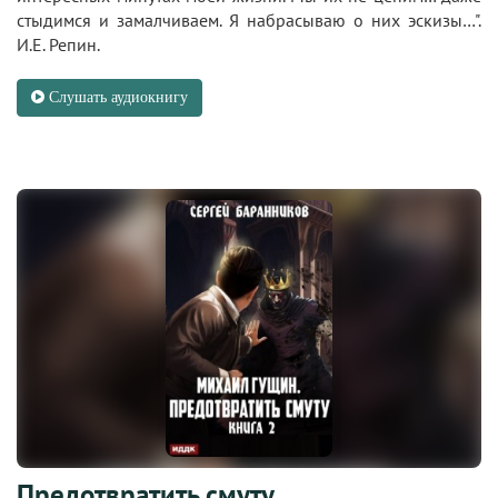
стыдимся и замалчиваем. Я набрасываю о них эскизы…".
И.Е. Репин.
Слушать аудиокнигу
Предотвратить смуту