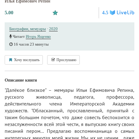
Илья Ефимович Репин
5.00
4.5
Биографии, мемуары
·
2020
Читает
Игорь Ященко
16 часов 23 минуты
Хочу послушать
Прослушано
Описание книги
"Далёкое близкое" – мемуары Ильи Ефимовича Репина,
русского живописца, педагога, профессора,
действительного члена Императорской Академии
художеств. "Обласканный, прославленный, принятый с
таким большим почетом, что даже совесть беспокоится о
незаслуженности всей этой чести, я выпускаю книгу своих
писаний пером… Предлагаю воспоминаньица о самых
интересных минутах моей жизни. Мы их не ценим… даже