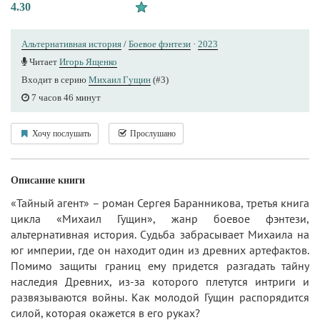
4.30
Альтернативная история
/
Боевое фэнтези
·
2023
Читает
Игорь Ященко
Входит в серию
Михаил Гущин
(#3)
7 часов 46 минут
Хочу послушать
Прослушано
Описание книги
«Тайный агент» – роман Сергея Баранникова, третья книга
цикла «Михаил Гущин», жанр боевое фэнтези,
альтернативная история. Судьба забрасывает Михаила на
юг империи, где он находит один из древних артефактов.
Помимо защиты границ ему придется разгадать тайну
наследия Древних, из-за которого плетутся интриги и
развязываются войны. Как молодой Гущин распорядится
силой, которая окажется в его руках?