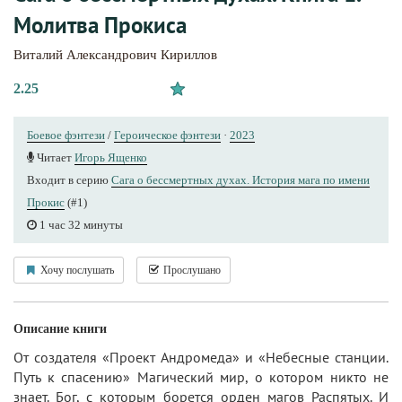
Молитва Прокиса
Виталий Александрович Кириллов
2.25
Боевое фэнтези
/
Героическое фэнтези
·
2023
Читает
Игорь Ященко
Входит в серию
Сага о бессмертных духах. История мага по имени
Прокис
(#1)
1 час 32 минуты
Хочу послушать
Прослушано
Описание книги
От создателя «Проект Андромеда» и «Небесные станции.
Путь к спасению» Магический мир, о котором никто не
знает. Бог, с которым борется орден магов Распятых. И