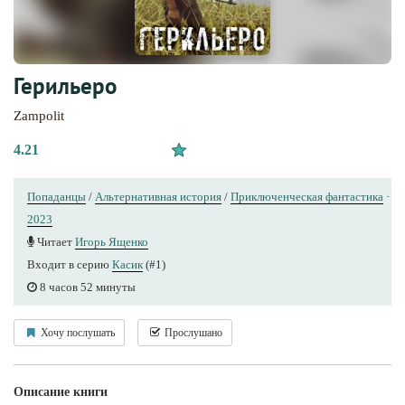
Герильеро
Zampolit
4.21
Попаданцы
/
Альтернативная история
/
Приключенческая фантастика
·
2023
Читает
Игорь Ященко
Входит в серию
Касик
(#1)
8 часов 52 минуты
Хочу послушать
Прослушано
Описание книги