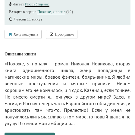
Читает
Игорь Ященко
Входит в серию
Похоже, я попал
(#2)
7 часов 11 минут
Хочу послушать
Прослушано
Описание книги
«Похоже, я попал» – роман Николая Новикова, вторая
книга одноименного цикла, жанр попаданцы в
магические миры, боевое фэнтези, бояръ-аниме. Я любил
военные преступления и мятные пряники. Ничем
хорошим это не кончилось, и я сдох. Казнили, если точнее.
Но вместо смерти я… очнулся в другом мире? Здесь и
магия, и Россия теперь часть Европейского объединения, и
аристократы там что-то. Прелестно! Если у меня не
получилось жить счастливо в том мире, то новый шанс я не
упущу! Со мной мои амбиции и...