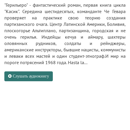
"Герильеро" - фантастический роман, первая книга цикла
"Касик". Середина шестидесятых, команданте Че Гевара
проверяет на практике свою теорию создания
партизанского очага. Центр Латинской Америки, Боливия,
плоскогорье Альтиплано, партизанщина, городская и не
очень герилья. Индейцы кечуа и аймару, шахтеры
оловянных рудников, солдаты и рейнджеры,
американские инструкторы, бывшие нацисты, коммунисты
и леваки всех мастей и один студент-этнограф.И мир на
пороге потрясений 1968 года. Hasta la...
Слушать аудиокнигу