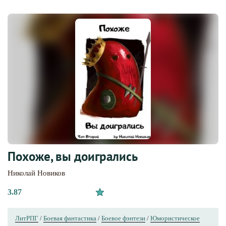
Похоже, вы доигрались
Николай Новиков
3.87
ЛитРПГ
/
Боевая фантастика
/
Боевое фэнтези
/
Юмористическое