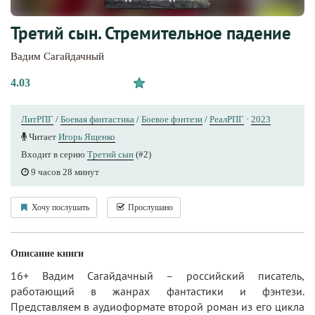
Третий сын. Стремительное падение
Вадим Сагайдачный
4.03
ЛитРПГ
/
Боевая фантастика
/
Боевое фэнтези
/
РеалРПГ
·
2023
Читает
Игорь Ященко
Входит в серию
Третий сын
(#2)
9 часов 28 минут
Хочу послушать
Прослушано
Описание книги
16+ Вадим Сагайдачный – российский писатель,
работающий в жанрах фантастики и фэнтези.
Представляем в аудиоформате второй роман из его цикла