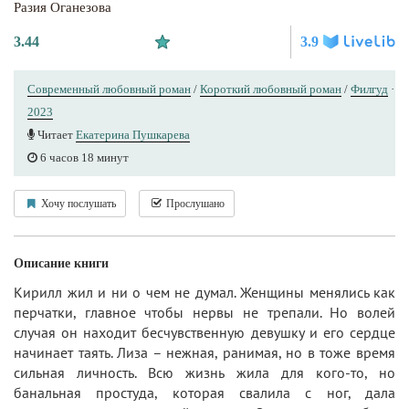
Разия Оганезова
3.44
3.9
Современный любовный роман
/
Короткий любовный роман
/
Филгуд
·
2023
Читает
Екатерина Пушкарева
6 часов 18 минут
Хочу послушать
Прослушано
Описание книги
Кирилл жил и ни о чем не думал. Женщины менялись как
перчатки, главное чтобы нервы не трепали. Но волей
случая он находит бесчувственную девушку и его сердце
начинает таять. Лиза – нежная, ранимая, но в тоже время
сильная личность. Всю жизнь жила для кого-то, но
банальная простуда, которая свалила с ног, дала