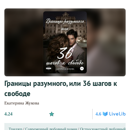
Границы разумного, или 36 шагов к
свободе
Екатерина Жукова
4.24
4.6
Триллер
/
Современный любовный роман
/
Остросюжетный любовный