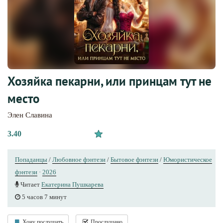
Хозяйка пекарни, или принцам тут не
место
Элен Славина
3.40
Попаданцы
/
Любовное фэнтези
/
Бытовое фэнтези
/
Юмористическое
фэнтези
·
2026
Читает
Екатерина Пушкарева
5 часов 7 минут
Хочу послушать
Прослушано