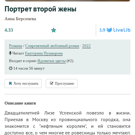
Портрет второй жены
Анна Берсенева
4.33
3.9
Романы
/
Современный любовный роман
·
2022
Читает
Екатерина Пушкарева
Входит в серию
Ядовитые цветы
(#2)
14 часов 56 минут
Хочу послушать
Прослушано
Описание книги
Двадцатилетней Лизе Успенской повезло в жизни.
Приехав в Москву из провинциального городка, она
знакомится с "нефтяным королем", и ей становится
доступно все, о чем многие ее ровесницы только мечтают.