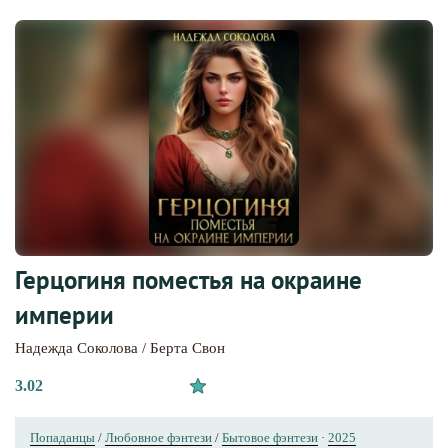
Герцогиня поместья на окраине
империи
Надежда Соколова / Берта Свон
3.02
Попаданцы
/
Любовное фэнтези
/
Бытовое фэнтези
·
2025