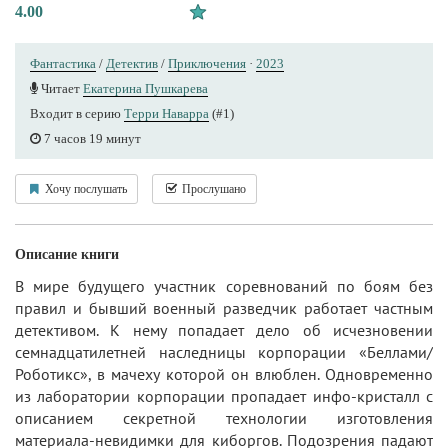
4.00
Фантастика
/
Детектив
/
Приключения
·
2023
Читает
Екатерина Пушкарева
Входит в серию
Терри Наварра
(#1)
7 часов 19 минут
Хочу послушать
Прослушано
Описание книги
В мире будущего участник соревнований по боям без
правил и бывший военный разведчик работает частным
детективом. К нему попадает дело об исчезновении
семнадцатилетней наследницы корпорации «Беллами/
Роботикс», в мачеху которой он влюблен. Одновременно
из лаборатории корпорации пропадает инфо-кристалл с
описанием секретной технологии изготовления
материала-невидимки для киборгов. Подозрения падают