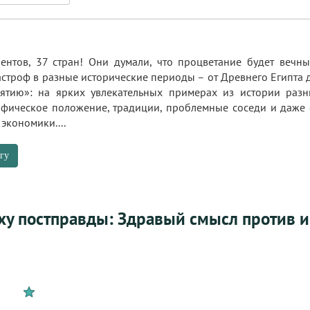
нентов, 37 стран! Они думали, что процветание будет веч
строф в разные исторические периоды – от Древнего Египта 
ятию»: на ярких увлекательных примерах из истории разн
афическое положение, традиции, проблемные соседи и даже 
экономики....
гу
оху постправды: Здравый смысл против 