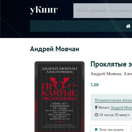
уКниг
Андрей Мовчан
Проклятые 
Андрей Мовчан
,
Але
5.00
Познавательная литер
Читает
Андрей Мов
18 часов 39 минут
Хочу послушать