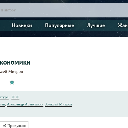
Новинки
Популярные
Лучшие
Жан
экономики
ксей Митров
атура
·
2020
чан
,
Александр Аравушкин
,
Алексей Митров
Прослушано