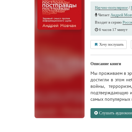
Научно-популярное
/
Читает
Андрей Мов
Входит в серию
Росси
6 часов 17 минут
Хочу послушать
Описание книги
Мы проживаем в эр
достигли в этом н
войны, терроризм
подтверждающую ин
самых популярных 
Слушать аудиокни