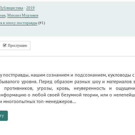
Публицистика
·
2019
чан
,
Михаил Мурзаков
я в эпоху постправды
(#1)
Прослушано
у постправды, нашим сознанием и подсознанием, кукловоды с
ебывалого уровня. Перед образом разных шоу и материалов
, противников, угрозы, кровь, неуверенность и ощуще
формацию о любой своей безумной теории, или о нелепейш
и многоопытных топ-менеджеров...
гу