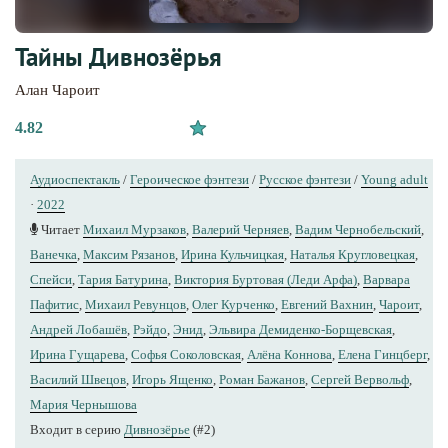
Тайны Дивнозёрья
Алан Чароит
4.82
Аудиоспектакль
/
Героическое фэнтези
/
Русское фэнтези
/
Young adult
·
2022
Читает
Михаил Мурзаков
,
Валерий Черняев
,
Вадим Чернобельский
,
Ванечка
,
Максим Рязанов
,
Ирина Кульчицкая
,
Наталья Кругловецкая
,
Спейси
,
Тария Батурина
,
Виктория Буртовая (Леди Арфа)
,
Варвара
Пафитис
,
Михаил Ревунцов
,
Олег Курченко
,
Евгений Вахнин
,
Чароит
,
Андрей Лобашёв
,
Рэйдо
,
Энид
,
Эльвира Демиденко-Борщевская
,
Ирина Гущарева
,
Софья Соколовская
,
Алёна Коннова
,
Елена Гинцберг
,
Василий Швецов
,
Игорь Ященко
,
Роман Бажанов
,
Сергей Вервольф
,
Мария Чернышова
Входит в серию
Дивнозёрье
(#2)