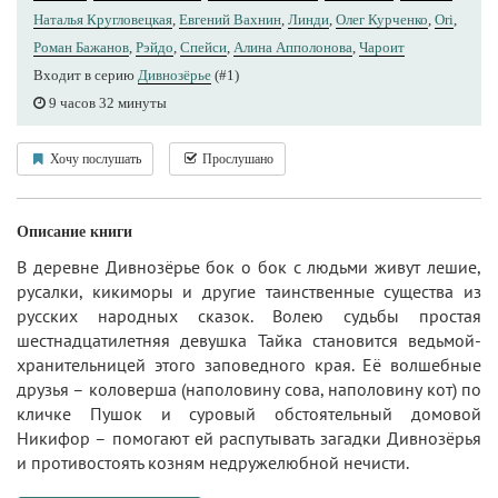
Наталья Кругловецкая
,
Евгений Вахнин
,
Линди
,
Олег Курченко
,
Ori
,
Роман Бажанов
,
Рэйдо
,
Спейси
,
Алина Апполонова
,
Чароит
Входит в серию
Дивнозёрье
(#1)
9 часов 32 минуты
Хочу послушать
Прослушано
Описание книги
В деревне Дивнозёрье бок о бок с людьми живут лешие,
русалки, кикиморы и другие таинственные существа из
русских народных сказок. Волею судьбы простая
шестнадцатилетняя девушка Тайка становится ведьмой-
хранительницей этого заповедного края. Её волшебные
друзья – коловерша (наполовину сова, наполовину кот) по
кличке Пушок и суровый обстоятельный домовой
Никифор – помогают ей распутывать загадки Дивнозёрья
и противостоять козням недружелюбной нечисти.