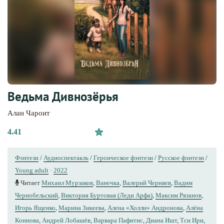
Ведьма Дивнозёрья
Алан Чароит
4.41
Фэнтези
/
Аудиоспектакль
/
Героическое фэнтези
/
Русское фэнтези
/
Young adult
·
2022
Читает
Михаил Мурзаков
,
Ванечка
,
Валерий Черняев
,
Вадим
Чернобельский
,
Виктория Буртовая (Леди Арфа)
,
Максим Рязанов
,
Игорь Ященко
,
Марина Зикеева
,
Алена «Холли» Андронова
,
Алёна
Коннова
,
Андрей Лобашёв
,
Варвара Пафитис
,
Диана Ишт
,
Тси Ири
,