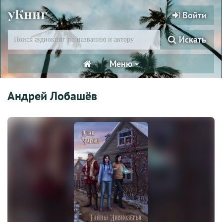
уКниг
Войти
Искать
Меню
Андрей Лобашёв