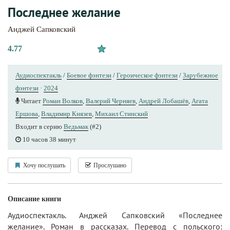
Последнее желание
Анджей Сапковский
4.77
Аудиоспектакль
/
Боевое фэнтези
/
Героическое фэнтези
/
Зарубежное
фэнтези
·
2024
Читает
Роман Волков
,
Валерий Черняев
,
Андрей Лобашёв
,
Агата
Ершова
,
Владимир Князев
,
Михаил Стинский
Входит в серию
Ведьмак
(#2)
10 часов 38 минут
Хочу послушать
Прослушано
Описание книги
Аудиоспектакль. Анджей Сапковский «Последнее
желание». Роман в рассказах. Перевод с польского: