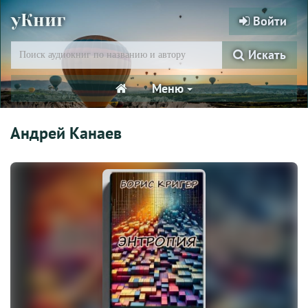
уКниг
Войти
Искать
Меню
Андрей Канаев