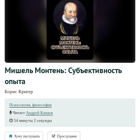
Мишель Монтень: Субъективность
опыта
Борис Кригер
Психология, философия
Читает
Андрей Канаев
54 минуты 2 секунды
Хочу послушать
Прослушано