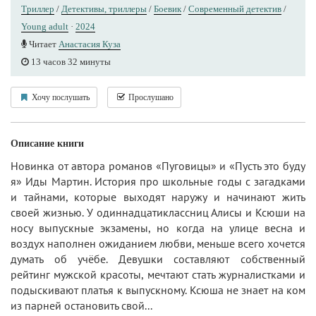
Триллер
/
Детективы, триллеры
/
Боевик
/
Современный детектив
/
Young adult
·
2024
Читает
Анастасия Куза
13 часов 32 минуты
Хочу послушать
Прослушано
Описание книги
Новинка от автора романов «Пуговицы» и «Пусть это буду
я» Иды Мартин. История про школьные годы с загадками
и тайнами, которые выходят наружу и начинают жить
своей жизнью. У одиннадцатиклассниц Алисы и Ксюши на
носу выпускные экзамены, но когда на улице весна и
воздух наполнен ожиданием любви, меньше всего хочется
думать об учёбе. Девушки составляют собственный
рейтинг мужской красоты, мечтают стать журналистками и
подыскивают платья к выпускному. Ксюша не знает на ком
из парней остановить свой...