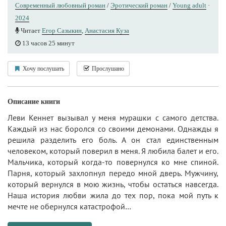
Современный любовный роман
/
Эротический роман
/
Young adult
·
2024
Читает
Егор Сазыкин
,
Анастасия Куза
13 часов 25 минут
Хочу послушать
Прослушано
Описание книги
Леви Кеннет вызывал у меня мурашки с самого детства.
Каждый из нас боролся со своими демонами. Однажды я
решила разделить его боль. А он стал единственным
человеком, который поверил в меня. Я любила балет и его.
Мальчика, который когда-то повернулся ко мне спиной.
Парня, который захлопнул передо мной дверь. Мужчину,
который вернулся в мою жизнь, чтобы остаться навсегда.
Наша история любви жила до тех пор, пока мой путь к
мечте не обернулся катастрофой…