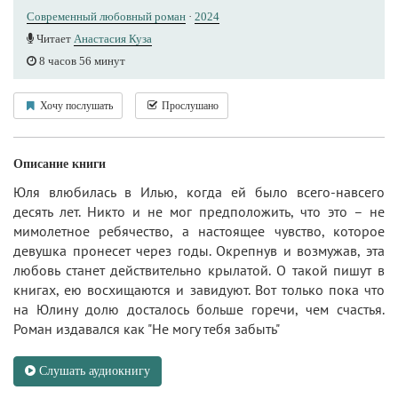
Современный любовный роман
·
2024
Читает
Анастасия Куза
8 часов 56 минут
Хочу послушать
Прослушано
Описание книги
Юля влюбилась в Илью, когда ей было всего-навсего
десять лет. Никто и не мог предположить, что это – не
мимолетное ребячество, а настоящее чувство, которое
девушка пронесет через годы. Окрепнув и возмужав, эта
любовь станет действительно крылатой. О такой пишут в
книгах, ею восхищаются и завидуют. Вот только пока что
на Юлину долю досталось больше горечи, чем счастья.
Роман издавался как "Не могу тебя забыть"
Слушать аудиокнигу