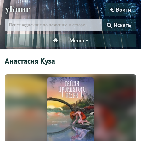
уКниг
Войти
Искать
Меню
Анастасия Куза