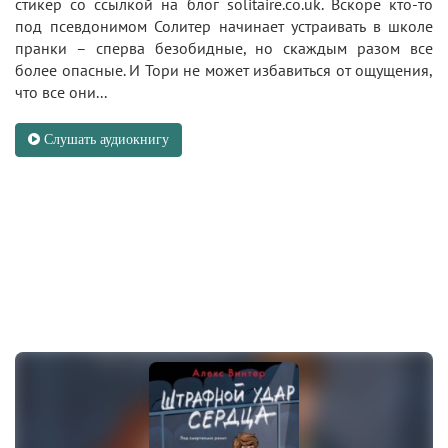
стикер со ссылкой на блог solitaire.co.uk. Вскоре кто-то
под псевдонимом Солитер начинает устраивать в школе
пранки – сперва безобидные, но скаждым разом все
более опасные. И Тори не может избавиться от ощущения,
что все они...
Слушать аудиокнигу