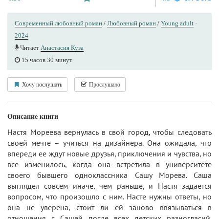
Современный любовный роман
/
Любовный роман
/
Young adult
·
2024
Читает
Анастасия Куза
15 часов 30 минут
Хочу послушать
Прослушано
Описание книги
Настя Мореева вернулась в свой город, чтобы следовать
своей мечте – учиться на дизайнера. Она ожидала, что
впереди ее ждут новые друзья, приключения и чувства, но
все изменилось, когда она встретила в университете
своего бывшего одноклассника Сашу Морева. Саша
выглядел совсем иначе, чем раньше, и Настя задается
вопросом, что произошло с ним. Насте нужны ответы, но
она не уверена, стоит ли ей заново ввязываться в
отношения с Сашей после всех детских разногласий.