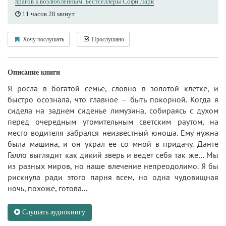
врагов к возлюбленным. Бестселлеры Софи Ларк
11 часов 28 минут
Хочу послушать
Прослушано
Описание книги
Я росла в богатой семье, словно в золотой клетке, и
быстро осознала, что главное – быть покорной. Когда я
сидела на заднем сиденье лимузина, собираясь с духом
перед очередным утомительным светским раутом, на
место водителя забрался неизвестный юноша. Ему нужна
была машина, и он украл ее со мной в придачу. Данте
Галло выглядит как дикий зверь и ведет себя так же… Мы
из разных миров, но наше влечение непреодолимо. Я бы
рискнула ради этого парня всем, но одна чудовищная
ночь, похоже, готова...
Слушать аудиокнигу