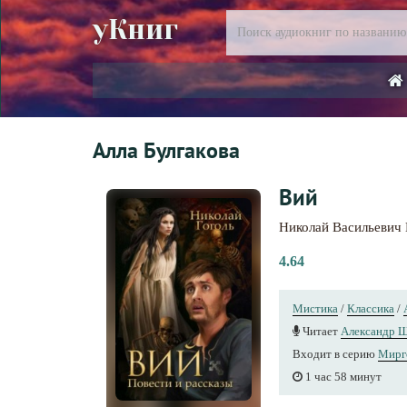
уКниг
Алла Булгакова
Вий
Николай Васильевич 
4.64
Мистика
/
Классика
/
Читает
Александр 
Входит в серию
Мирг
1 час 58 минут