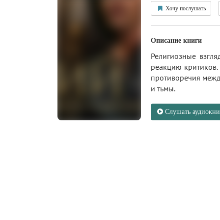
Хочу послушать
Описание книги
Религиозные взгля
реакцию критиков. 
противоречия межд
и тьмы.
Слушать аудиокни