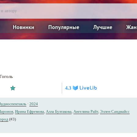
Новинки
Популярные
Лучшие
Жан
Гоголь
4.3
Аудиоспектакль
·
2024
Шаронов
,
Ирина Ефремова
,
Алла Булгакова
,
Ангелина Райт
,
Эллен Сандвайсс
ород
(#3)