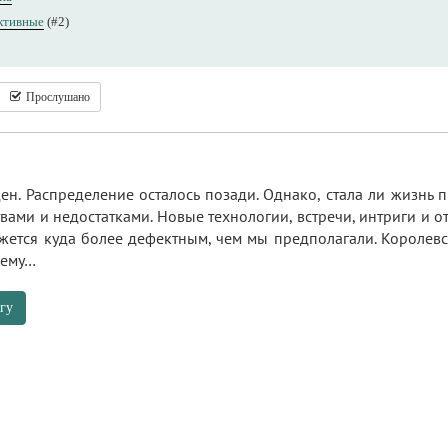
ктивные
(#2)
Прослушано
ен. Распределение осталось позади. Однако, стала ли жизнь
ами и недостатками. Новые технологии, встречи, интриги и отн
ется куда более дефектным, чем мы предполагали. Королевски
чему…
гу