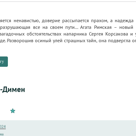
яется ненавистью, доверие рассыпается прахом, а надежда
разрушающая все на своем пути… Агата Римская – новый н
загадочных обстоятельствах напарника Сергея Корсакова и
оде. Разворошив осиный улей страшных тайн, она подвергла оп
гу
м-Димен
024
на