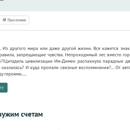
ы
Прослушано
. Из другого мира или даже другой жизни. Все кажется зн
равила, запрещающие чувства. Непроходимый лес вместо гор
?!Цитадель цивилизации Им-Димен распахнула парадные две
т оказалась? И куда пропали связные воспоминания?… От авто
у героями,...
гу
 чужим счетам