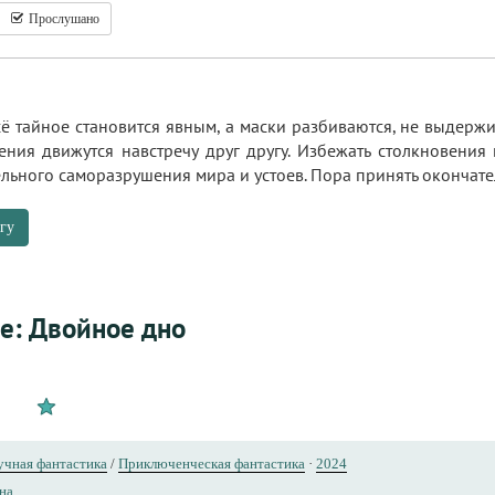
Прослушано
ё тайное становится явным, а маски разбиваются, не выдерж
ения движутся навстречу друг другу. Избежать столкновения
ьного саморазрушения мира и устоев. Пора принять окончател
гу
е: Двойное дно
учная фантастика
/
Приключенческая фантастика
·
2024
на