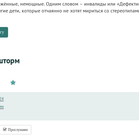
кажённые, немощные. Одним словом – инвалиды или «Дефектив
гие дети, которые отчаянно не хотят мириться со стереотипами
гу
шторм
24
на
Прослушано