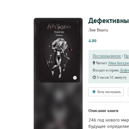
Дефективны
Лия Виата
4.00
Постапокалипсис
/
Пр
Читает
Айна Батури
Входит в серию
Дефе
5 часов 51 минуту
Хочу послушать
Описание книги
246 год нового мир
будущее определяет