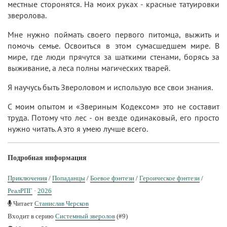
местные сторонятся. На моих руках - красные татуировки
зверолова.
Мне нужно поймать своего первого питомца, выжить и
помочь семье. Освоиться в этом сумасшедшем мире. В
мире, где люди прячутся за шаткими стенами, борясь за
выживание, а леса полны магических тварей.
Я научусь быть Звероловом и использую все свои знания.
С моим опытом и «Звериным Кодексом» это не составит
труда. Потому что лес - он везде одинаковый, его просто
нужно читать. А это я умею лучше всего.
Подробная информация
Приключения
/
Попаданцы
/
Боевое фэнтези
/
Героическое фэнтези
/
РеалРПГ
·
2026
Читает
Станислав Черсков
Входит в серию
Системный зверолов
(#9)