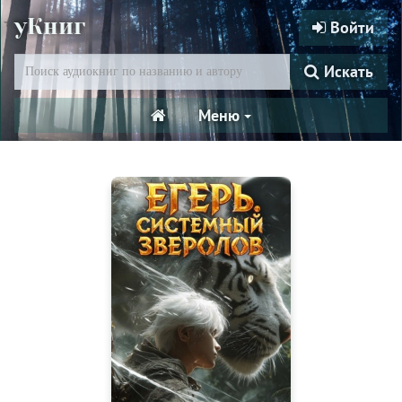
уКниг
Войти
Искать
Меню