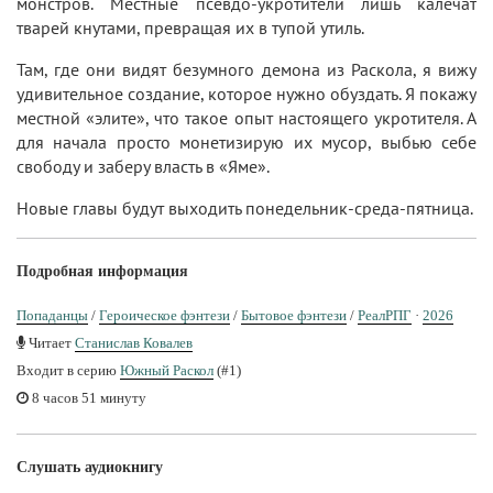
монстров. Местные псевдо-укротители лишь калечат
тварей кнутами, превращая их в тупой утиль.
Там, где они видят безумного демона из Раскола, я вижу
удивительное создание, которое нужно обуздать. Я покажу
местной «элите», что такое опыт настоящего укротителя. А
для начала просто монетизирую их мусор, выбью себе
свободу и заберу власть в «Яме».
Новые главы будут выходить понедельник-среда-пятница.
Подробная информация
Попаданцы
/
Героическое фэнтези
/
Бытовое фэнтези
/
РеалРПГ
·
2026
Читает
Станислав Ковалев
Входит в серию
Южный Раскол
(#1)
8 часов 51 минуту
Слушать аудиокнигу