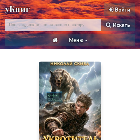
уКниг
Войти
Искать
Меню