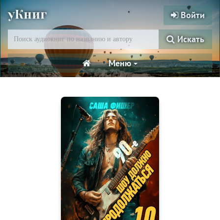
уКниг
Войти
Искать
Меню