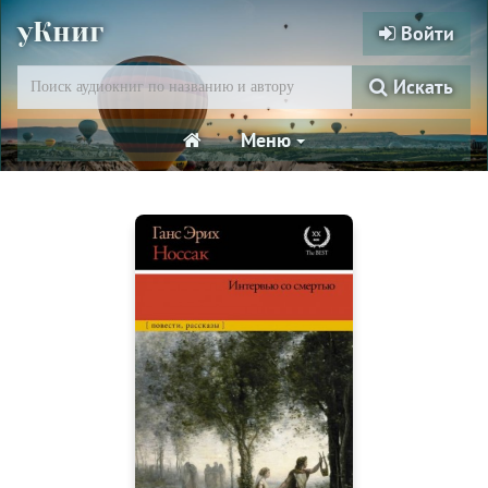
уКниг
Войти
Искать
Меню