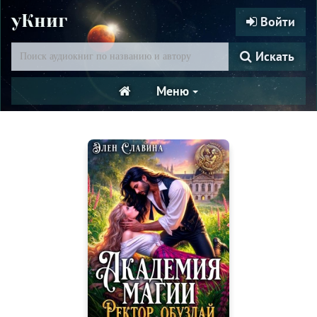
уКниг
Войти
Искать
Меню