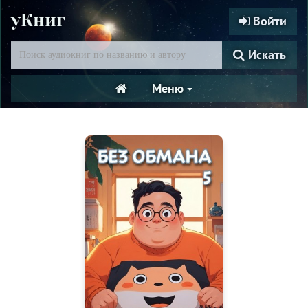
уКниг
Войти
Искать
Меню