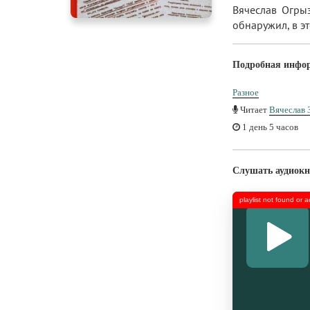
Вячеслав Огрыз
обнаружил, в эт
Подробная инфо
Разное
Читает
Вячеслав 
1 день 5 часов
Слушать аудиокн
playlist not found or 