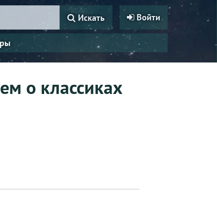
Войти
Искать
ры
аем о классиках