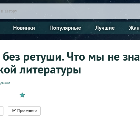
Новинки
Популярные
Лучшие
Жан
без ретуши. Что мы не зн
кой литературы
грызко
Прослушано