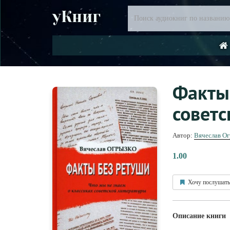
уКниг
Факты 
советс
Автор:
Вячеслав О
1.00
Хочу послушать
Описание книги