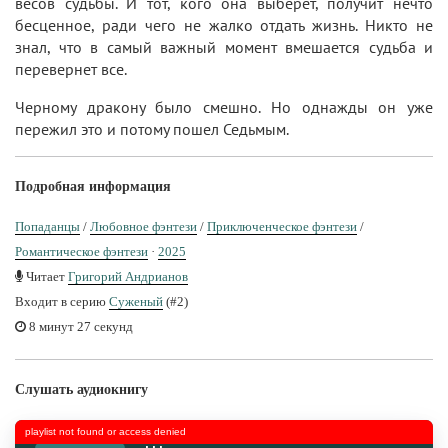
весов судьбы. И тот, кого она выберет, получит нечто
бесценное, ради чего не жалко отдать жизнь. Никто не
знал, что в самый важный момент вмешается судьба и
перевернет все.
Черному дракону было смешно. Но однажды он уже
пережил это и потому пошел Седьмым.
Подробная информация
Попаданцы
/
Любовное фэнтези
/
Приключенческое фэнтези
/
Романтическое фэнтези
·
2025
Читает
Григорий Андрианов
Входит в серию
Суженый
(#2)
8 минут 27 секунд
Слушать аудиокнигу
playlist not found or access denied