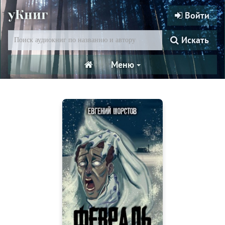
уКниг
Войти
Искать
Меню