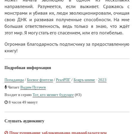
направлений. Разумеется, если выживет. Сражаясь с
монстрами и убивая их, люди эволюционировали, очищая
свою ДНК и развивая полученные способности. На мне
большая ответственность, ведь только я знаю, что ждёт
этот мир. Я могу стать его спасением, или его погибелью.
Огромная благодарность подписчику за предоставленную
книгу!
Подробная информация
Попаданцы
/
Боевое фэнтези
/
РеалРПГ
/
Бояръ-аниме
·
2023
Читает
Вадим Пугачев
Входит в серию
Тот, кто меняет будущее
(#3)
8 часов 49 минут
Слушать аудиокнигу
Прослушивание заблокировано правообладателем