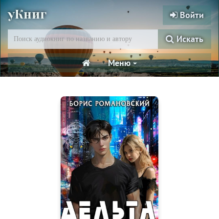
уКниг
Войти
Искать
Меню