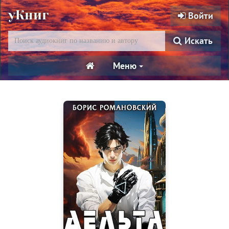
уКниг
Войти
Искать
Меню