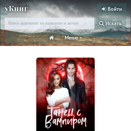
уКниг
Войти
Искать
Меню