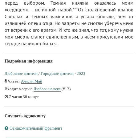
перед выбором. Темная княжна оказалась моим
«сердцем» – истинной парой.***От столкновений кланов
Светлых и Темных вампиров я устала больше, чем от
излишней опеки отца. Но запреты не смогли уберечь меня
от встречи с его врагом. И кто же знал, что тот, кому нужна
моя смерть станет единственным, в чьем присутствии мое
сердце начинает биться.
Подробная информация
Любовное фэнтези
/
Городское фэнтези
·
2023
Читает
Алисия Май
Входит в серию
Любовь на века
(#12)
7 часов 36 минут
Слушать аудиокнигу
Ознакомительный фрагмент