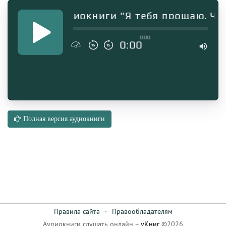
рагмент аудиокниги "Я тебя прощаю. Чуж
0:00
0:00
Полная версия аудиокниги
Правила сайта
·
Правообладателям
Аудиокниги слушать онлайн –
уКниг
©2026