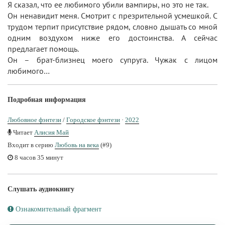
Я сказал, что ее любимого убили вампиры, но это не так.
Он ненавидит меня. Смотрит с презрительной усмешкой. С
трудом терпит присутствие рядом, словно дышать со мной
одним воздухом ниже его достоинства. А сейчас
предлагает помощь.
Он – брат-близнец моего супруга. Чужак с лицом
любимого…
Подробная информация
Любовное фэнтези
/
Городское фэнтези
·
2022
Читает
Алисия Май
Входит в серию
Любовь на века
(#9)
8 часов 35 минут
Слушать аудиокнигу
Ознакомительный фрагмент