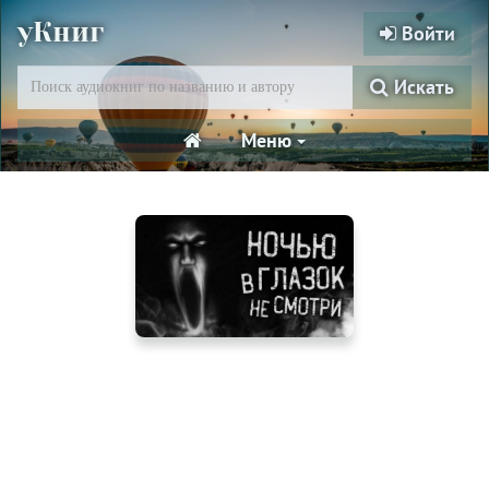
уКниг
Войти
Искать
Меню