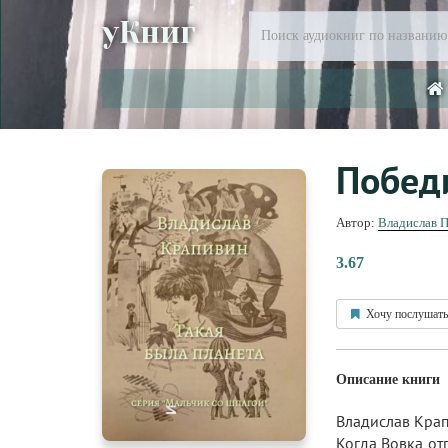
уКниг
Победи
Автор:
Владислав 
3.67
Хочу послушать
Описание книги
Владислав Крап
Когда Вовка отп