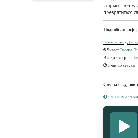
старый недруг
превратиться с
Подробная инфо
Психология
/
Для д
Читает
Оксана Ла
Входит в серию
По
1 час 15 секунд
Слушать аудиокн
Ознакомительн