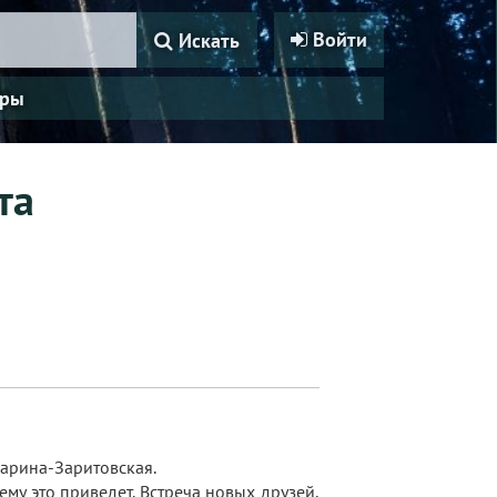
Войти
Искать
ры
та
Ларина-Заритовская.
ему это приведет. Встреча новых друзей,