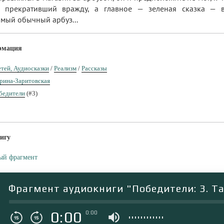
, прекративший вражду, а главное — зеленая сказка — 
амый обычный арбуз...
рмация
етей, Аудиосказки
/
Реализм
/
Рассказы
рина-Заритовская
бедители
(#3)
игу
ый фрагмент
Фрагмент аудиокниги "Победители: 3. Т
0:00
0:00