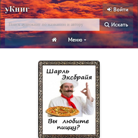
уКниг
Войти
Искать
Меню