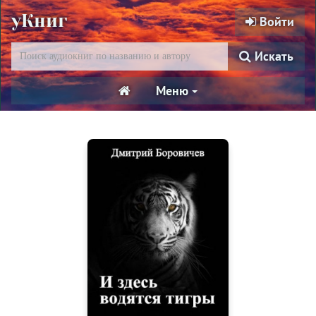
уКниг
Войти
Искать
Меню