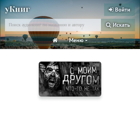
уКниг
Войти
Искать
Меню