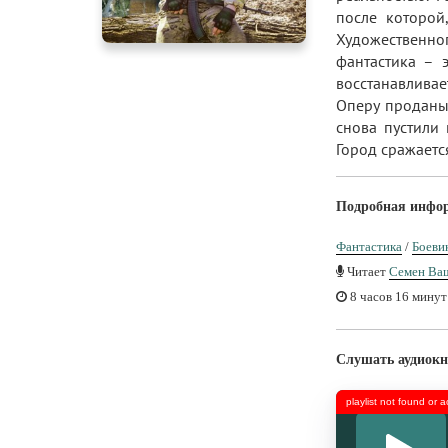
после которой
Художественног
фантастика – 
восстанавлива
Оперу проданы
снова пустили
Город сражаетс
Подробная инфо
Фантастика
/
Боеви
Читает
Семен Ва
8 часов 16 минут
Слушать аудиокн
playlist not found or 