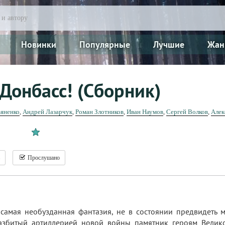
Новинки
Популярные
Лучшие
Жан
Донбасс! (Сборник)
ьяненко
,
Андрей Лазарчук
,
Роман Злотников
,
Иван Наумов
,
Сергей Волков
,
Алек
Прослушано
самая необузданная фантазия, не в состоянии предвидеть м
Разбитый артиллерией новой войны памятник героям Велик