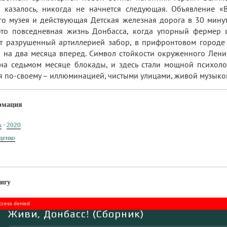
, казалось, никогда не начнется следующая. Объявление 
о музея и действующая Детская железная дорога в 30 минут
это повседневная жизнь Донбасса, когда упорный фермер с
ет разрушенный артиллерией забор, в прифронтовом городе 
 на два месяца вперед. Символ стойкости окруженного Лени
 на седьмом месяце блокады, и здесь стали мощной психол
я по-своему – иллюминацией, чистыми улицами, живой музык
рмация
к
·
2020
щенко
игу
access denied
Живи, Донбасс! (Сборник)