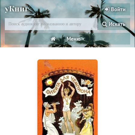
уКниг
Войти
Искать
Меню