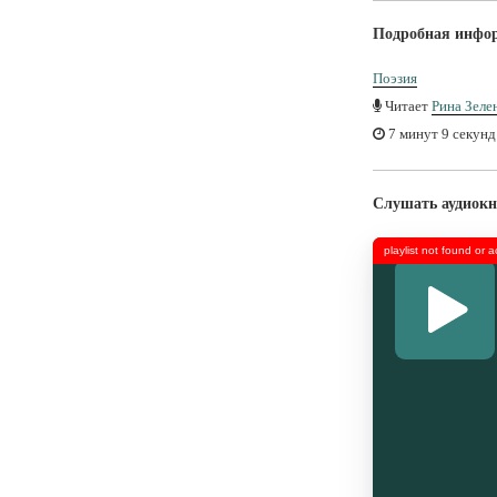
Подробная инфо
Поэзия
Читает
Рина Зеле
7 минут 9 секунд
Слушать аудиокн
playlist not found or 